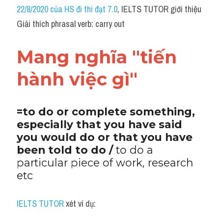
Idiom
22/8/2020 của HS đi thi đạt 7.0
, IELTS TUTOR giới thiệu 
Giải thích phrasal verb: carry out ​
Grammar
Collocation
Mang nghĩa "tiến 
Word form
hành việc gì"
Cách dùng từ
=to do or complete something, 
Phân biệt từ
especially that you have said 
you would do or that you have 
Đề thi thật Task 2
been told to do / 
to do a 
particular piece of work, research 
Speaking
etc
Writing
IELTS TUTOR 
xét ví dụ:
Reading