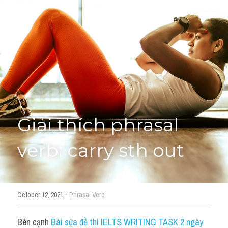
Giải đề thi từng câu
Lời khuyên
HỌC THỬ
Giải đề thi
Academic words
Phrase
Giải thích phrasal 
Phrasal Verb
verb: carry sth out ​
Idioms đồng nghĩa
Idioms trái nghĩa
·
October 12, 2021
Phrasal Verb
Antonym
Bên cạnh 
Bài sửa đề thi IELTS WRITING TASK 2 ngày 