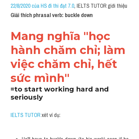
Idiom
22/8/2020 của HS đi thi đạt 7.0
, IELTS TUTOR giới thiệu 
Giải thích phrasal verb: buckle down
Grammar
Collocation
Mang nghĩa "học 
Word form
hành chăm chỉ; làm 
Cách dùng từ
việc chăm chỉ, hết 
Phân biệt từ
sức mình"
Đề thi thật Task 2
=to start working hard and 
seriously
Speaking
IELTS TUTOR 
xét ví dụ:
Writing
Reading