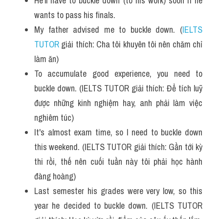
He'll have to buckle down (to his work) soon if he 
Vocabulary
wants to pass his finals.
My father advised me to buckle down. (
IELTS 
TUTOR
 giải thích: Cha tôi khuyên tôi nên chăm chỉ 
làm ăn)
To accumulate good experience, you need to 
buckle down. (IELTS TUTOR giải thích: Để tích luỹ 
được những kinh nghiệm hay, anh phải làm việc 
nghiêm túc)
It's almost exam time, so I need to buckle down 
this weekend. (IELTS TUTOR giải thích: Gần tới kỳ 
thi rồi, thế nên cuối tuần này tôi phải học hành 
đàng hoàng)
Last semester his grades were very low, so this 
year he decided to buckle down. (IELTS TUTOR 