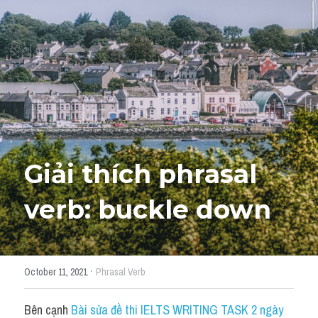
Giải đề thi từng câu
Lời khuyên
HỌC THỬ
Giải đề thi
Academic words
Phrase
Giải thích phrasal 
Phrasal Verb
verb: buckle down
Idioms đồng nghĩa
Idioms trái nghĩa
·
October 11, 2021
Phrasal Verb
Antonym
Bên cạnh 
Bài sửa đề thi IELTS WRITING TASK 2 ngày 