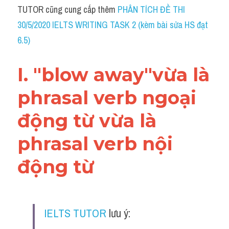
Idiom
TUTOR cũng cung cấp thêm 
PHÂN TÍCH ĐỀ THI 
30/5/2020 IELTS WRITING TASK 2 (kèm bài sửa HS đạt 
Grammar
6.5)
Collocation
I. "blow away"vừa là 
Word form
phrasal verb ngoại 
Cách dùng từ
động từ vừa là 
Phân biệt từ
phrasal verb nội 
Đề thi thật Task 2
động từ 
Speaking
Writing
IELTS TUTOR
 lưu ý:
Reading