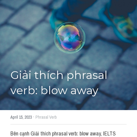
Giải đề thi từng câu
Lời khuyên
HỌC THỬ
Giải đề thi
Academic words
Phrase
Giải thích phrasal 
Phrasal Verb
verb: blow away
Idioms đồng nghĩa
Idioms trái nghĩa
·
April 15, 2023
Phrasal Verb
Antonym
Bên cạnh Giải thích phrasal verb: blow away, IELTS 