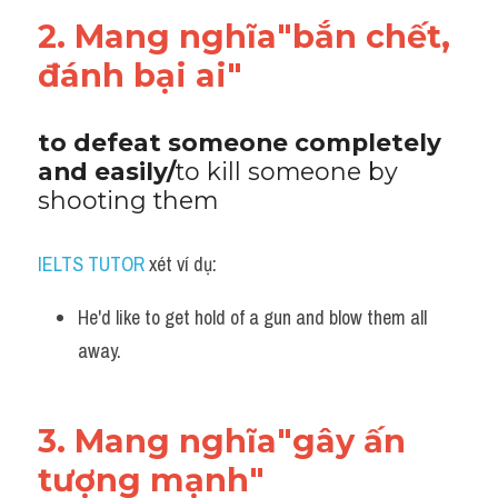
2. Mang nghĩa"bắn chết, 
đánh bại ai"
to defeat someone completely 
and easily/
to kill someone by 
shooting them
IELTS TUTOR
 xét ví dụ:
He'd like to get hold of a gun and blow them all 
away.
3. Mang nghĩa"gây ấn 
tượng mạnh"