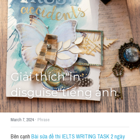
Giải đề thi từng câu
Lời khuyên
HỌC THỬ
Giải đề thi
Academic words
Phrase
Giải thích"in 
Phrasal Verb
disguise"tiếng anh
Idioms đồng nghĩa
Idioms trái nghĩa
·
March 7, 2024
Phrase
Antonym
Bên cạnh 
Bài sửa đề thi IELTS WRITING TASK 2 ngày 