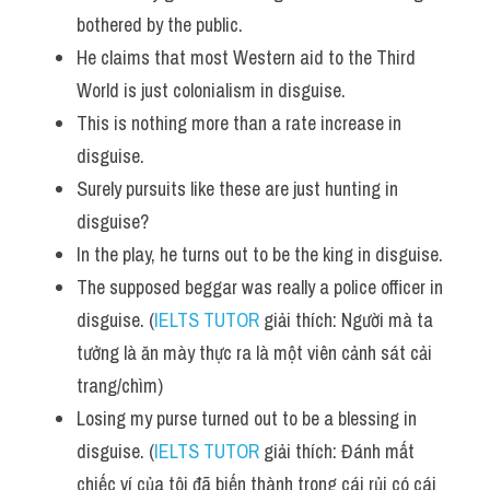
Vocabulary
bothered by the public.
He claims that most Western aid to the Third 
World is just colonialism in disguise.
This is nothing more than a rate increase in 
disguise.
Surely pursuits like these are just hunting in 
disguise?
In the play, he turns out to be the king in disguise.
The supposed beggar was really a police officer in 
disguise. (
IELTS TUTOR
 giải thích: Người mà ta 
tưởng là ăn mày thực ra là một viên cảnh sát cải 
trang/chìm)
Losing my purse turned out to be a blessing in 
disguise. (
IELTS TUTOR
 giải thích: Đánh mất 
chiếc ví của tôi đã biến thành trong cái rủi có cái 