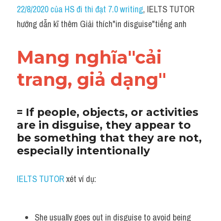
Idiom
22/8/2020 của HS đi thi đạt 7.0 writing
, IELTS TUTOR 
hướng dẫn kĩ thêm Giải thích"in disguise"tiếng anh
Grammar
Collocation
Mang nghĩa"cải 
Word form
trang, giả dạng"
Cách dùng từ
= If people, objects, or activities 
Phân biệt từ
are in disguise, they appear to 
be something that they are not, 
Đề thi thật Task 2
especially intentionally
Speaking
IELTS TUTOR
 xét ví dụ:
Writing
Reading
She usually goes out in disguise to avoid being 