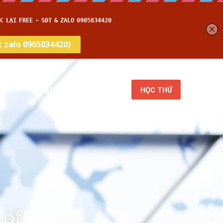
get
Thời gian thi
…
HỌC THỬ
of 