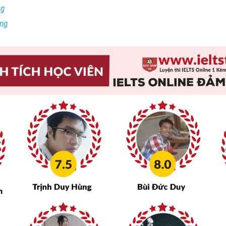
ng
ing