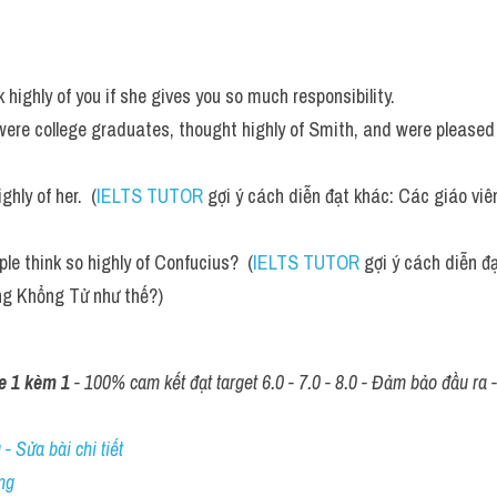
 highly of you if she gives you so much responsibility.
ere college graduates, thought highly of Smith, and were pleased 
hly of her.  (
IELTS TUTOR
 gợi ý cách diễn đạt khác: Các giáo viê
e think so highly of Confucius?  (
IELTS TUTOR
 gợi ý cách diễn đ
ng Khổng Tử như thế?)
e 1 kèm 1
 - 100% cam kết đạt target 6.0 - 7.0 - 8.0 - Đảm bảo đầu ra - 
- Sửa bài chi tiết
ng