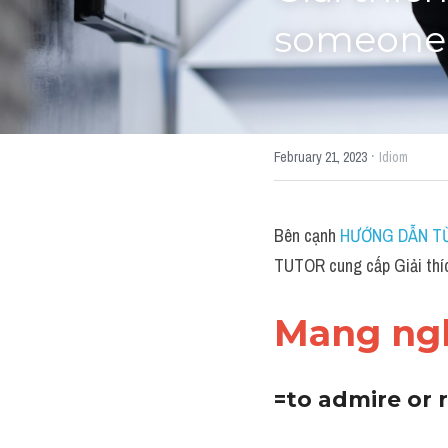
someone"
·
February 21, 2023
Idiom
Bên cạnh 
HƯỚNG DẪN TỪ
TUTOR cung cấp Giải thích
Mang ngh
=to admire or