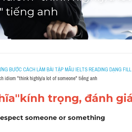
 tiếng anh
NG BƯỚC CÁCH LÀM BÀI TẬP MẪU IELTS READING DẠNG FILL 
 idiom "think highly​/​a lot of someone" tiếng anh
ĩa"kính trọng, đánh giá
 respect someone or something