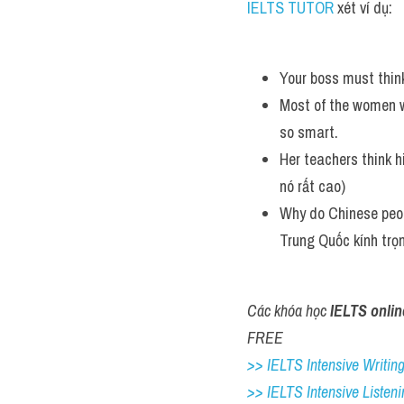
IELTS TUTOR
 xét ví dụ:
Your boss must think
Most of the women w
so smart.
Her teachers think hig
nó rất cao)
Why do Chinese peopl
Trung Quốc kính trọ
Các khóa học 
IELTS onlin
FREE
>> IELTS Intensive Writing 
>> IELTS Intensive Listeni