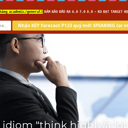
com
Home
About us
Type
Skill
Tar
 idiom "think highly​/​a lot 