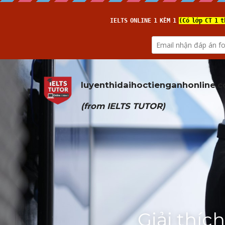
luyenthidaihoctienganhonline
.
(from 
IELTS TUTOR
)
Giải thích