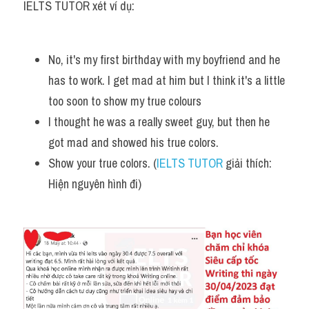
IELTS TUTOR xét ví dụ:
Vocabulary
No, it's my first birthday with my boyfriend and he 
has to work. I get mad at him but I think it's a little 
too soon to show my true colours
I thought he was a really sweet guy, but then he 
got mad and showed his true colors.
Show your true colors. (
IELTS TUTOR
 giải thích: 
Hiện nguyên hình đi)