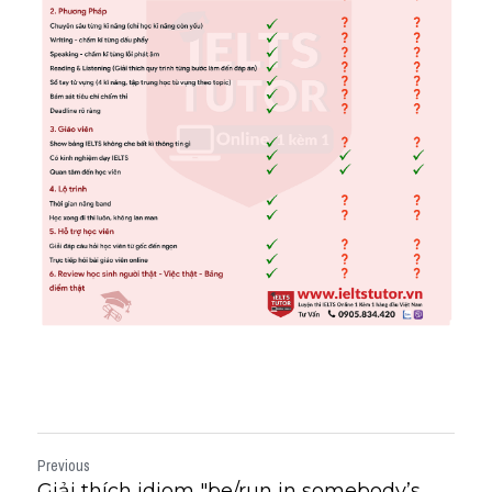
Previous
Giải thích idiom "be/run in somebody’s