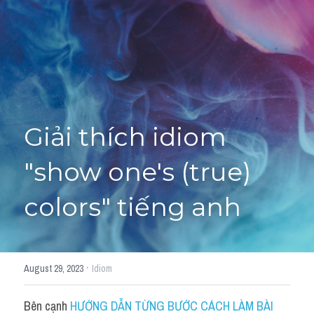
Giải đề thi từng câu
Lời khuyên
HỌC THỬ
Giải đề thi
Academic words
Giải thích idiom 
Phrase
"show one's (true) 
Phrasal Verb
colors" tiếng anh
Idioms đồng nghĩa
Idioms trái nghĩa
·
August 29, 2023
Idiom
Antonym
Bên cạnh 
HƯỚNG DẪN TỪNG BƯỚC CÁCH LÀM BÀI 