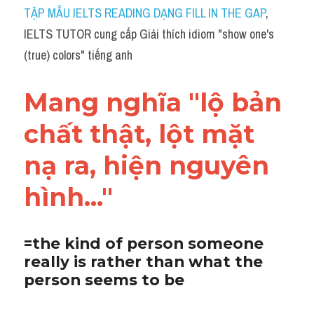
Idiom
TẬP MẪU IELTS READING DẠNG FILL IN THE GAP
, 
IELTS TUTOR cung cấp Giải thích idiom "show one's 
Grammar
(true) colors" tiếng anh
Collocation
Mang nghĩa "lộ bản 
Word form
chất thật, lột mặt 
Cách dùng từ
nạ ra, hiện nguyên 
Phân biệt từ
hình..."
Đề thi thật Task 2
Speaking
=the kind of person someone 
really is rather than what the 
Writing
person seems to be
Reading