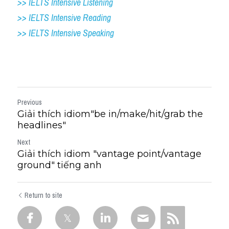
>> IELTS Intensive Listening
>> IELTS Intensive Reading
>> IELTS 
Intensive Speaking
Previous
Giải thích idiom"be in/make​/​hit​/​grab the
headlines"
Next
Giải thích idiom "vantage point/vantage
ground" tiếng anh
Return to site