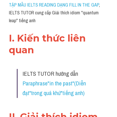
Idiom
TẬP MẪU IELTS READING DẠNG FILL IN THE GAP
, 
IELTS TUTOR cung cấp Giải thích idiom "quantum 
Grammar
leap" tiếng anh
Collocation
I. Kiến thức liên 
Word form
quan 
Cách dùng từ
Phân biệt từ
IELTS TUTOR hướng dẫn 
Đề thi thật Task 2
Paraphrase"in the past"(Diễn 
Speaking
đạt"trong quá khứ"tiếng anh)
Writing
Reading
II. Giải thích idiom 