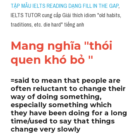
Idiom
TẬP MẪU IELTS READING DẠNG FILL IN THE GAP
, 
IELTS TUTOR cung cấp Giải thích idiom "old habits, 
Grammar
traditions, etc. die hard" tiếng anh
Collocation
Mang nghĩa "thói 
Word form
quen khó bỏ "
Cách dùng từ
Phân biệt từ
​=said to mean that people are 
often reluctant to change their 
Đề thi thật Task 2
way of doing something, 
Speaking
especially something which 
they have been doing for a long 
Writing
time/used to say that things 
change very slowly
Reading