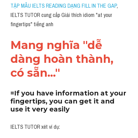
Idiom
TẬP MẪU IELTS READING DẠNG FILL IN THE GAP
, 
IELTS TUTOR cung cấp Giải thích idiom "at your 
Grammar
fingertips" tiếng anh
Collocation
Mang nghĩa "dễ 
Word form
dàng hoàn thành, 
Cách dùng từ
có sẵn..."
Phân biệt từ
Đề thi thật Task 2
​=If you have information at your 
fingertips, you can get it and 
Speaking
use it very easily
Writing
IELTS TUTOR xét ví dụ:
Reading