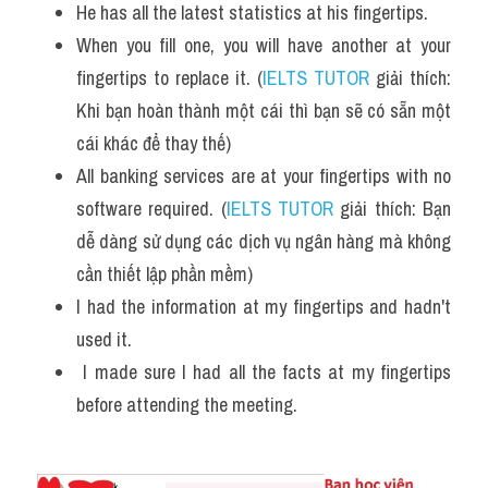
He has all the latest statistics at his fingertips.
Vocabulary
When you fill one, you will have another at your 
fingertips to replace it. (
IELTS TUTOR
 giải thích: 
Khi bạn hoàn thành một cái thì bạn sẽ có sẵn một 
cái khác để thay thế)
All banking services are at your fingertips with no 
software required. (
IELTS TUTOR
 giải thích: Bạn 
dễ dàng sử dụng các dịch vụ ngân hàng mà không 
cần thiết lập phần mềm)
I had the information at my fingertips and hadn't 
used it.
 I made sure I had all the facts at my fingertips 
before attending the meeting.