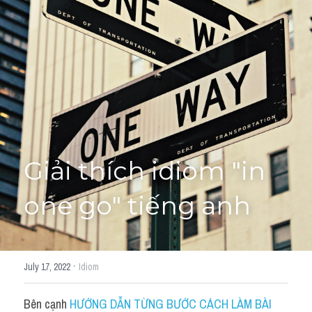
Giải đề thi từng câu
Lời khuyên
HỌC THỬ
Giải đề thi
Academic words
Phrase
Giải thích idiom "in 
Phrasal Verb
one go" tiếng anh
Idioms đồng nghĩa
Idioms trái nghĩa
·
July 17, 2022
Idiom
Antonym
Bên cạnh 
HƯỚNG DẪN TỪNG BƯỚC CÁCH LÀM BÀI 