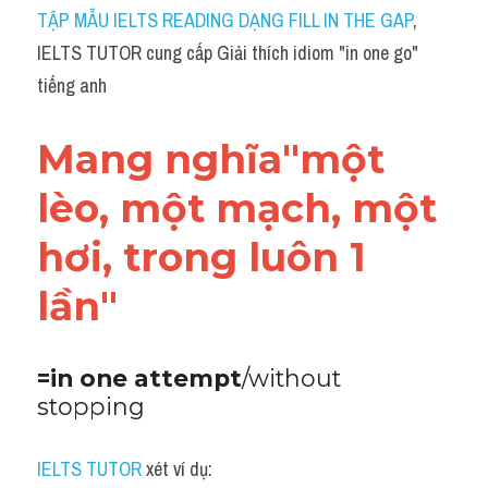
Idiom
TẬP MẪU IELTS READING DẠNG FILL IN THE GAP
, 
IELTS TUTOR cung cấp Giải thích idiom "in one go" 
Grammar
tiếng anh
Collocation
Mang nghĩa"một 
Word form
lèo, một mạch, một 
Cách dùng từ
hơi, trong luôn 1 
Phân biệt từ
lần"
Đề thi thật Task 2
Speaking
=in one attempt
/without 
stopping
Writing
Reading
IELTS TUTOR
 xét ví dụ: