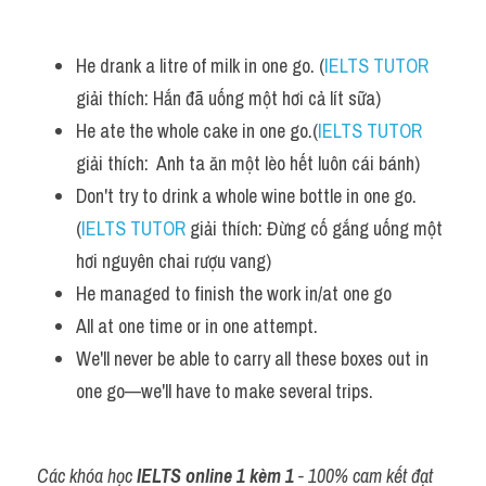
Vocabulary
He drank a litre of milk in one go. (
IELTS TUTOR
giải thích: Hắn đã uống một hơi cả lít sữa)
He ate the whole cake in one go.(
IELTS TUTOR
giải thích:  Anh ta ăn một lèo hết luôn cái bánh)
Don't try to drink a whole wine bottle in one go. 
(
IELTS TUTOR
 giải thích: Đừng cố gắng uống một 
hơi nguyên chai rượu vang)
He managed to finish the work in/at one go
All at one time or in one attempt. 
We'll never be able to carry all these boxes out in 
one go—we'll have to make several trips.
Các khóa học 
IELTS online 1 kèm 1
 - 100% cam kết đạt 