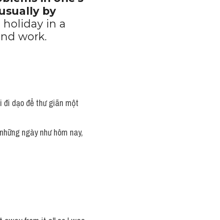
usually by 
 holiday in a 
and work.
i đi dạo để thư giãn một 
o những ngày như hôm nay, 