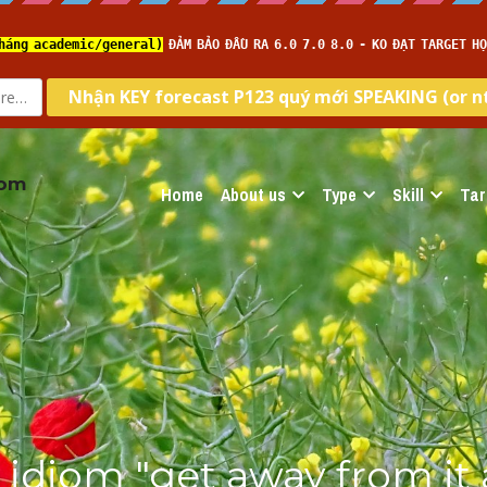
com
Home
About us
Type
Skill
Tar
 idiom "get away from it a