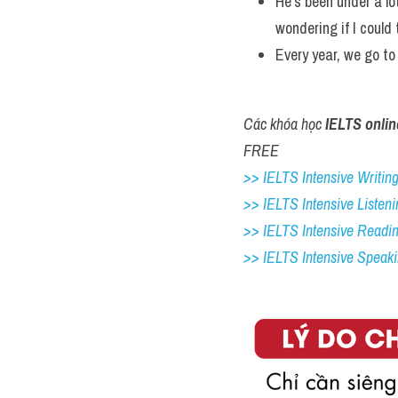
He's been under a lo
wondering if I could 
Every year, we go to
Các khóa học 
IELTS onlin
FREE
>> IELTS Intensive Writing 
>> IELTS Intensive Listeni
>> IELTS Intensive Readi
>> IELTS 
Intensive Speak