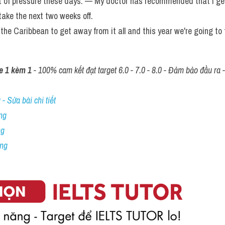
t of pressure these days. — My doctor has recommended that I get 
take the next two weeks off. 
 the Caribbean to get away from it all and this year we're going t
e 1 kèm 1
 - 100% cam kết đạt target 6.0 - 7.0 - 8.0 - Đảm bảo đầu ra - 
- Sửa bài chi tiết
ng
ng
ing