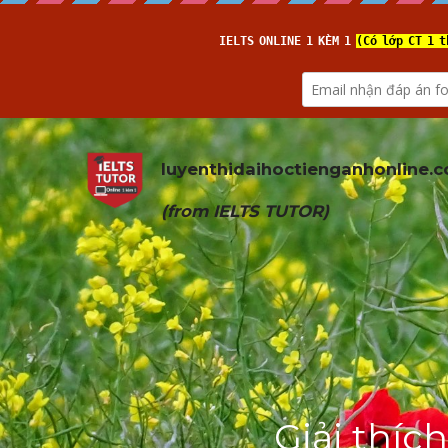
luyenthidaihoctienganhonline
.
(from 
IELTS TUTOR
)
Giải thích