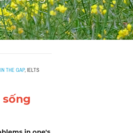
IN THE GAP
, IELTS 
 sống 
blems in one's 