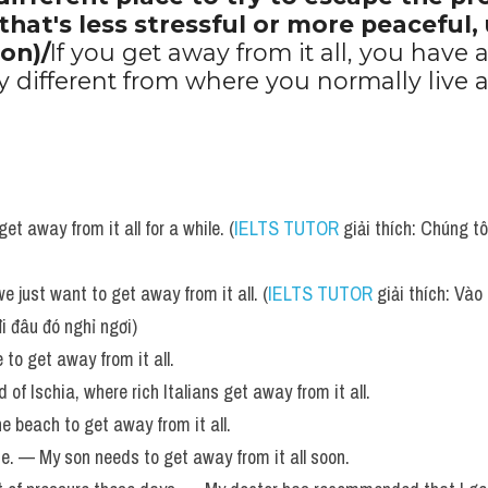
 that's less stressful or more peaceful, 
on)/
If you get away from it all, you have a
ry different from where you normally live 
t away from it all for a while. (
IELTS TUTOR
 giải thích: Chúng tô
e just want to get away from it all. (
IELTS TUTOR
 giải thích: Và
i đâu đó nghỉ ngơi)
 to get away from it all.
nd of Ischia, where rich Italians get away from it all.
e beach to get away from it all.  
rse. — My son needs to get away from it all soon. 