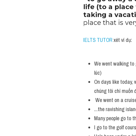
life (to a place
taking a vacati
place that is ve
IELTS TUTOR
 xét ví dụ:
We went walking to ge
lúc) 
On days like today, w
chúng tôi chỉ muốn đ
 We went on a cruise
...the ravishing isla
Many people go to th
I go to the golf cou