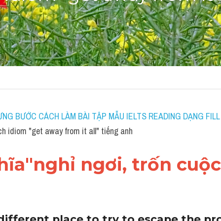
NG BƯỚC CÁCH LÀM BÀI TẬP MẪU IELTS READING DẠNG FILL 
 idiom "get away from it all" tiếng anh
ĩa"nghỉ ngơi, trốn cuộc
ifferent place to try to escape the pro