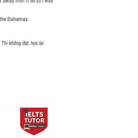
away from it all so I was 
o the Bahamas.
Thi không đạt, học lại 