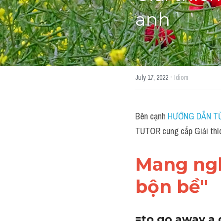
anh
·
July 17, 2022
Idiom
Bên cạnh 
HƯỚNG DẪN TỪ
TUTOR cung cấp Giải thích
Mang ngh
bộn bề"
=to go away a d