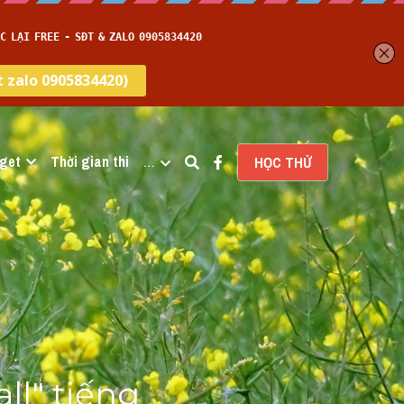
get
Thời gian thi
…
HỌC THỬ
ll" tiếng 