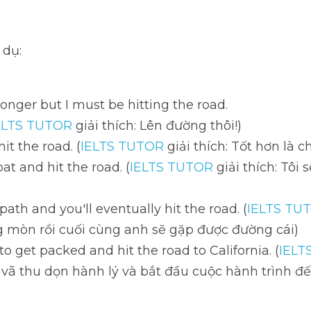
TUTOR
 lưu ý:
m này 
rất informal 
er but I must be hitting the road.
 TUTOR
 giải thích: Lên đường thôi!)
e road. (
IELTS TUTOR
 giải thích: Tốt hơn là chúng ta nên đi)
d hit the road. (
IELTS TUTOR
 giải thích: Tôi sẽ mặc áo vào và lao
and you'll eventually hit the road. (
IELTS TUTOR
 giải thích: Cứ đi 
p được đường cái)