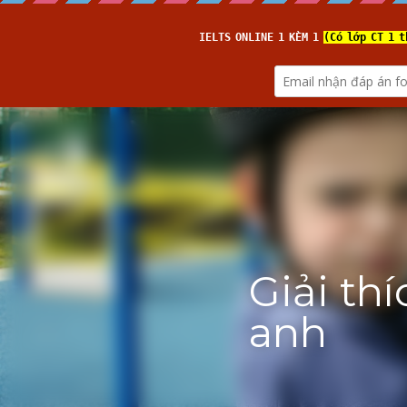
luyenthidaihoctienganhonline
.
(from 
IELTS TUTOR
)