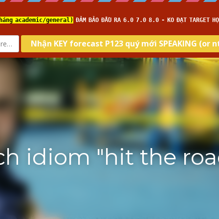
com
Home
About us
Type
Skill
Tar