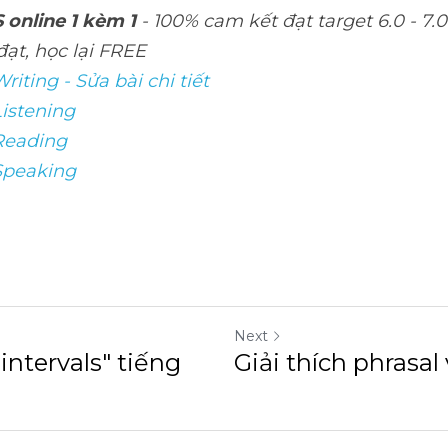
t packed and hit the road to California. (
IELTS TUTOR
 giải thích:
nh trình đến California)
e 1 kèm 1
 - 100% cam kết đạt target 6.0 - 7.0 - 8.0 - Đảm bảo đầu ra - 
- Sửa bài chi tiết
ng
ng
ing
Next