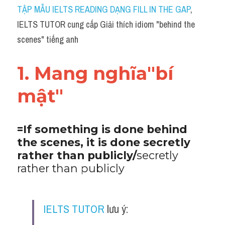
Idiom
TẬP MẪU IELTS READING DẠNG FILL IN THE GAP
, 
IELTS TUTOR cung cấp Giải thích idiom "behind the 
Grammar
scenes" tiếng anh
Collocation
1. Mang nghĩa"bí 
Word form
mật"
Cách dùng từ
Phân biệt từ
=If something is done behind 
the scenes, it is done secretly 
Đề thi thật Task 2
rather than publicly/
secretly 
Speaking
rather than publicly
Writing
IELTS TUTOR
 lưu ý:
Reading