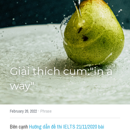
Giải đề thi từng câu
Lời khuyên
HỌC THỬ
Giải đề thi
Academic words
Phrase
Giải thích cụm:"in a 
Phrasal Verb
way"
Idioms đồng nghĩa
Idioms trái nghĩa
·
February 26, 2022
Phrase
Antonym
Bên cạnh 
Hướng dẫn đề thi IELTS 21/11/2020 bài 