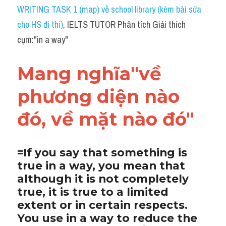
Idiom
WRITING TASK 1 (map) về school library (kèm bài sửa 
cho HS đi thi)
, IELTS TUTOR Phân tích Giải thích 
Grammar
cụm:"in a way"
Collocation
Mang nghĩa"về 
Word form
phương diện nào 
Cách dùng từ
đó, về mặt nào đó"
Phân biệt từ
Đề thi thật Task 2
=If you say that something is 
true in a way, you mean that 
Speaking
although it is not completely 
Writing
true, it is true to a limited 
extent or in certain respects. 
Reading
You use in a way to reduce the 