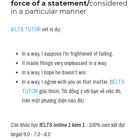
force of a statement/
considered 
Vocabulary
in a particular manner
IELTS TUTOR
 xét ví dụ:
In a way, I suppose I'm frightened of failing. 
It made things very unpleasant in a way.
In a way, I hope he doesn’t win.
In a way, I agree with you on that matter. (
IELTS 
TUTOR
 giải thích: Tôi đồng ý với bạn về việc đó, 
trên một phương diện nào đó)
Các khóa học 
IELTS online 1 kèm 1
 - 100% cam kết đạt 
target 6.0 - 7.0 - 8.0