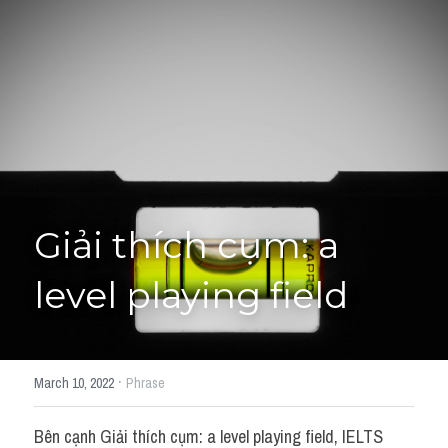
Giải đề thi từng câu
Lời khuyên
HỌC THỬ
Giải đề thi
Academic words
Phrase
Giải thích cụm: a 
Phrasal Verb
level playing field
Idioms đồng nghĩa
Idioms trái nghĩa
·
March 10, 2022
Phrase
Antonym
Bên cạnh Giải thích cụm: a level playing field, IELTS 