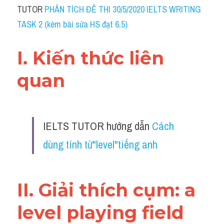
Idiom
TUTOR 
PHÂN TÍCH ĐỀ THI 30/5/2020 IELTS WRITING 
TASK 2 (kèm bài sửa HS đạt 6.5)
Grammar
Collocation
I. Kiến thức liên 
Word form
quan
Cách dùng từ
Phân biệt từ
IELTS TUTOR hướng dẫn 
Cách 
Đề thi thật Task 2
dùng tính từ"level"tiếng anh
Speaking
II. Giải thích cụm: a 
Writing
level playing field
Reading