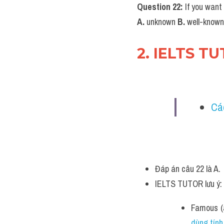
Question 22:
 If you want 
A. 
unknown 
B.
 well-known
2. IELTS T
Các
Đáp án câu 22 là A.
IELTS TUTOR lưu ý:
Famous (a
dùng tính