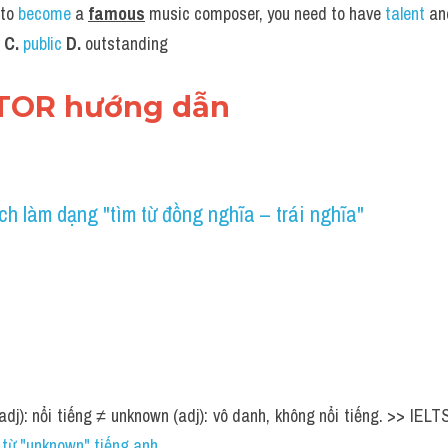
to 
become
 a 
famous
 music composer, you need to have 
talent
 an
 
C.
public
D.
 outstanding
UTOR hướng dẫn
h làm dạng "tìm từ đồng nghĩa – trái nghĩa" 
dj): nổi tiếng ≠ unknown (adj): vô danh, không nổi tiếng. >> IE
 từ "unknown" tiếng anh