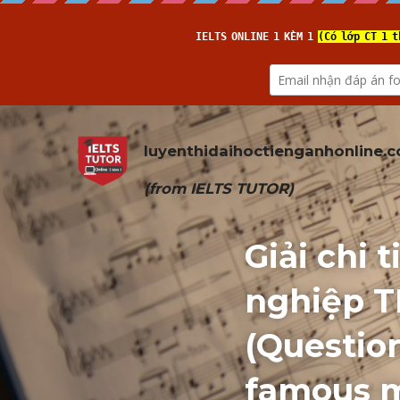
luyenthidaihoctienganhonline
.
(from 
IELTS TUTOR
)
Giải chi 
nghiệp T
(Question
famous m