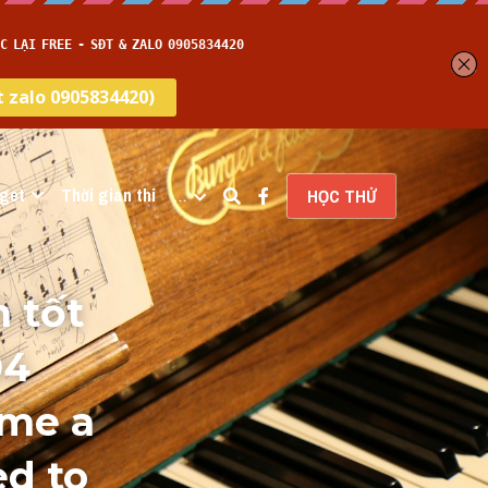
get
Thời gian thi
…
HỌC THỬ
 tốt 
4 
me a 
d to 