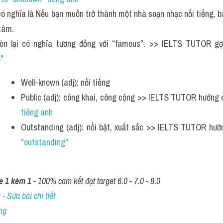
ó nghĩa là Nếu bạn muốn trở thành một nhà soạn nhạc nổi tiếng, bạ
tâm.
òn lại có nghĩa tương đồng với “famous”. >> IELTS TUTOR gợ
" 
Well-known (adj): nổi tiếng
Public (adj): công khai, công cộng >> IELTS TUTOR hướng 
tiếng anh
Outstanding (adj): nổi bật, xuất sắc >> IELTS TUTOR hướ
"outstanding" 
e 1 kèm 1
 - 100% cam kết đạt target 6.0 - 7.0 - 8.0
- Sửa bài chi tiết
ng