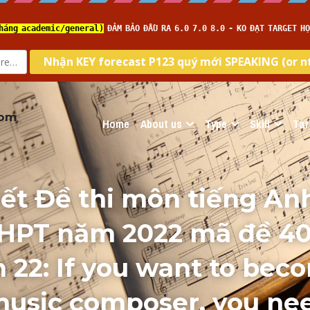
com
Home
About us
Type
Skill
Tar
tiết Đề thi môn tiếng Anh
HPT năm 2022 mã đề 40
 22: If you want to beco
usic composer, you nee