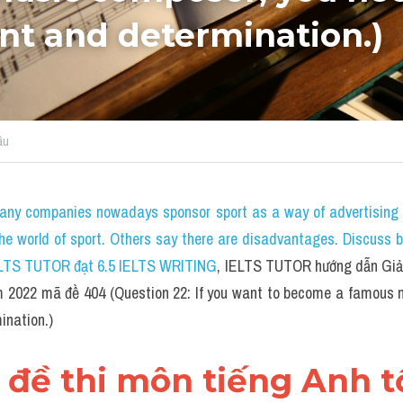
ent and determination.)
âu
any companies nowadays sponsor sport as a way of advertising 
 the world of sport. Others say there are disadvantages. Discuss b
ELTS TUTOR đạt 6.5 IELTS WRITING
, IELTS TUTOR hướng dẫn Giải 
 2022 mã đề 404 (Question 22: If you want to become a famous m
ination.)
ll đề thi môn tiếng Anh tố