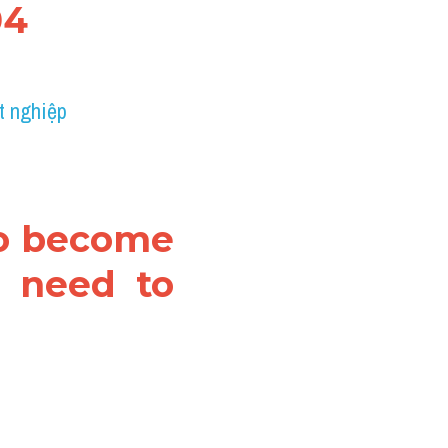
04
t nghiệp 
to become 
 need to 