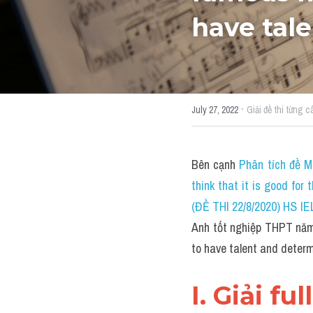
have tal
·
July 27, 2022
Giải đề thi từng c
Bên cạnh 
Phân tích đề M
think that it is good for
(ĐỀ THI 22/8/2020) HS I
Anh tốt nghiệp THPT năm
to have talent and determ
I. Giải fu