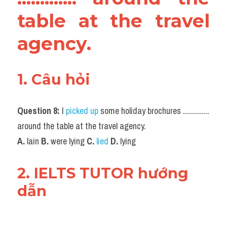
table at the travel 
agency.
1. Câu hỏi
Question 8:
 I 
picked up
 some holiday brochures ............. 
around the table at the travel agency.
A.
 lain
 B.
 were lying 
C.
lied 
D.
 lying
2. IELTS TUTOR hướng 
dẫn