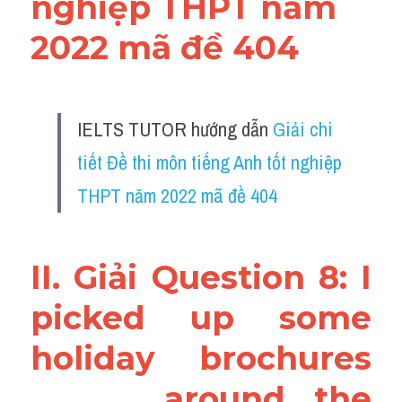
nghiệp THPT năm 
Vocabulary
2022 mã đề 404
IELTS TUTOR hướng dẫn 
Giải chi 
tiết Đề thi môn tiếng Anh tốt nghiệp 
THPT năm 2022 mã đề 404
II. Giải Question 8: I 
picked up some 
holiday brochures 
............. around the 