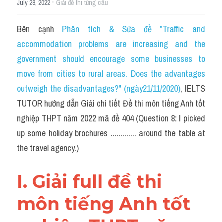
·
July 28, 2022
Idiom
Giải đề thi từng câu
Grammar
Bên cạnh 
Phân tích & Sửa đề "Traffic and 
accommodation problems are increasing and the 
Collocation
government should encourage some businesses to 
Word form
move from cities to rural areas. Does the advantages 
outweigh the disadvantages?" (ngày21/11/2020)
, IELTS 
Cách dùng từ
TUTOR hướng dẫn Giải chi tiết Đề thi môn tiếng Anh tốt 
nghiệp THPT năm 2022 mã đề 404 (Question 8: I picked 
Phân biệt từ
up some holiday brochures ............. around the table at 
Đề thi thật Task 2
the travel agency.)
Speaking
I. Giải full đề thi 
Writing
môn tiếng Anh tốt 
Reading