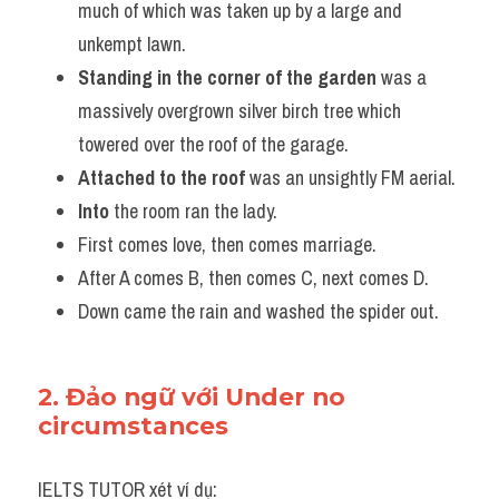
much of which was taken up by a large and 
unkempt lawn.
Standing in the corner of the garden
 was a 
massively overgrown silver birch tree which 
towered over the roof of the garage.
Attached to the roof
 was an unsightly FM aerial.
Into
 the room ran the lady.
First comes love, then comes marriage.
After A comes B, then comes C, next comes D.
Down came the rain and washed the spider out.
2. Đảo ngữ với Under no 
circumstances 
IELTS TUTOR xét ví dụ: