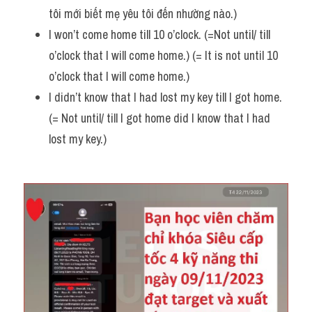
tôi mới biết mẹ yêu tôi đến nhường nào.)
I won’t come home till 10 o’clock. (=Not until/ till 
o’clock that I will come home.) (= It is not until 10 
o’clock that I will come home.)
I didn’t know that I had lost my key till I got home. 
(= Not until/ till I got home did I know that I had 
lost my key.)