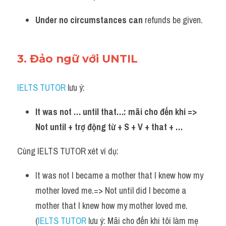
Under no circumstances can
 refunds be given.
3. Đảo ngữ với UNTIL
IELTS TUTOR
 lưu ý:
It was not … until that…: mãi cho đến khi
=> 
Not until + trợ động từ + S + V + that + …
Cùng IELTS TUTOR xét ví dụ:
It was not I became a mother that I knew how my 
mother loved me.=> Not until did I become a 
mother that I knew how my mother loved me. 
(
IELTS TUTOR
 lưu ý: Mãi cho đến khi tôi làm mẹ 