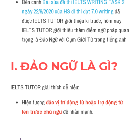
Bên cạnh 
Bài sửa đề thi IELTS WRITING TASK 2 
Idiom
ngày 22/8/2020 của HS đi thi đạt 7.0 writing
 đã 
Grammar
được IELTS TUTOR giới thiệu kì trước, hôm nay 
IELTS TUTOR giới thiệu thêm điểm ngữ pháp quan 
Collocation
trọng là Đảo Ngữ với Cụm Giới Từ trong tiếng anh
Word form
Cách dùng từ
I. ĐẢO NGỮ LÀ GÌ?
Phân biệt từ
IELTS TUTOR giải thích dễ hiểu:
Đề thi thật Task 2
Hiện tượng 
đảo vị trí động từ hoặc trợ động từ 
Speaking
lên trước chủ ngữ 
để nhấn mạnh.
Writing
Reading