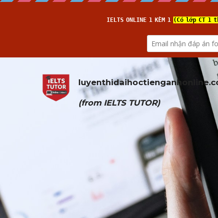
luyenthidaihoctienganhonline
.
(from 
IELTS TUTOR
)