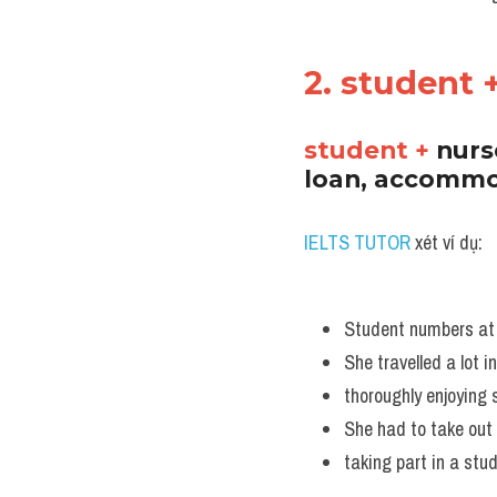
2. student 
student + 
nurs
loan, accommod
IELTS TUTOR
 xét ví dụ:
Student numbers at t
She travelled a lot i
thoroughly enjoying s
She had to take out 
taking part in a st