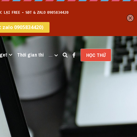
get
Thời gian thi
…
HỌC THỬ