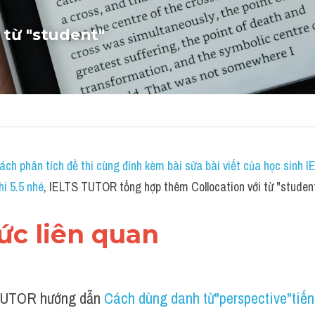
 từ "student"
ch phân tích đề thi cùng đính kèm bài sửa bài viết của học sinh 
hi 5.5 nhé
, IELTS TUTOR tổng hợp thêm Collocation với từ "studen
hức liên quan 
UTOR hướng dẫn 
Cách dùng danh từ"perspective"tiế