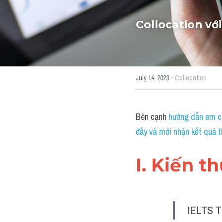
Collocation với
·
July 14, 2023
Collocation
Bên cạnh 
hướng dẫn em cá
đấy và mới nhận kết quả t
I. Kiến t
IELTS T