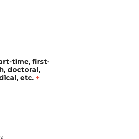
art-time, first-
, doctoral, 
ical, etc. 
+ 
y. 