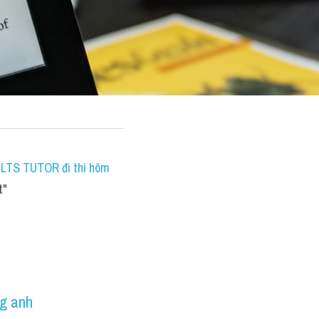
IELTS TUTOR đi thi hôm 
t"
ng anh