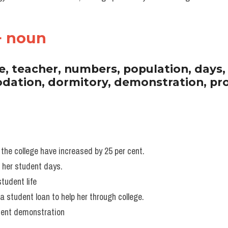
+ noun
e, teacher, numbers, population, days, li
ation, dormitory, demonstration, pro
he college have increased by 25 per cent. 
n her student days. 
tudent life 
a student loan to help her through college.  
udent demonstration