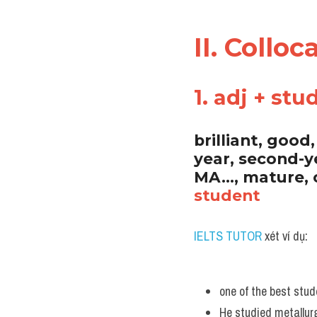
II. Collo
1. adj + stu
brilliant, good,
year, second-ye
MA..., mature, 
student
IELTS TUTOR
 xét ví dụ:
one of the best stud
He studied metallurg