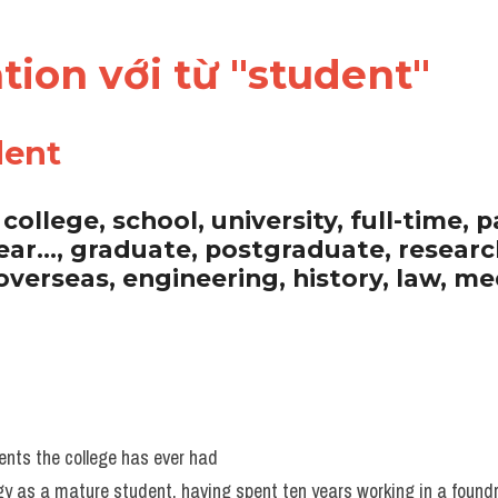
cation với từ "student"
dent
 college, school, university, full-time, p
ar..., graduate, postgraduate, research
overseas, engineering, history, law, med
ents the college has ever had 
y as a mature student, having spent ten years working in a foundr