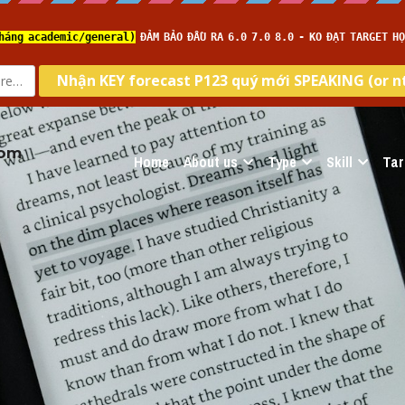
com
Home
About us
Type
Skill
Tar