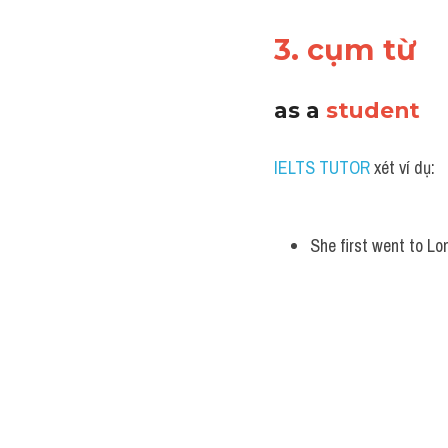
3. cụm từ 
as a 
student
IELTS TUTOR
 xét ví dụ:
She first went to Lo