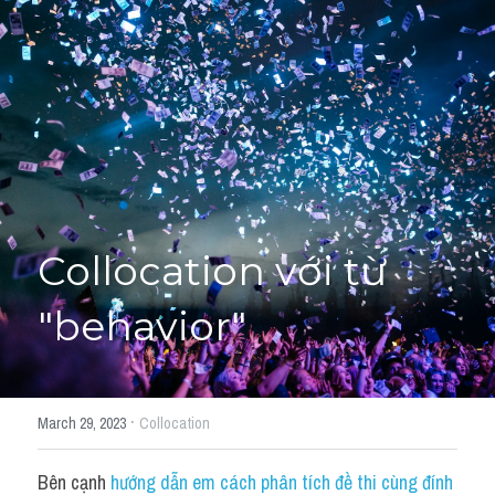
Giải đề thi từng câu
Lời khuyên
HỌC THỬ
Giải đề thi
Academic words
Phrase
Collocation với từ 
Phrasal Verb
"behavior"
Idioms đồng nghĩa
Idioms trái nghĩa
·
March 29, 2023
Collocation
Antonym
Bên cạnh 
hướng dẫn em cách phân tích đề thi cùng đính 