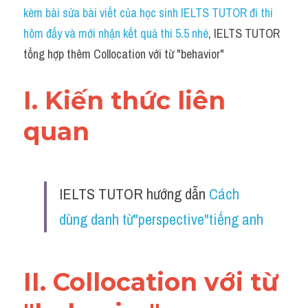
Idiom
kèm bài sửa bài viết của học sinh IELTS TUTOR đi thi 
hôm đấy và mới nhận kết quả thi 5.5 nhé
, IELTS TUTOR 
Grammar
tổng hợp thêm Collocation với từ "behavior"
Collocation
I. Kiến thức liên 
Word form
quan 
Cách dùng từ
Phân biệt từ
IELTS TUTOR hướng dẫn 
Cách 
Đề thi thật Task 2
dùng danh từ"perspective"tiếng anh
Speaking
Writing
II. Collocation với từ 
Reading