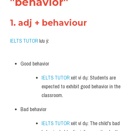
"behavior"
Vocabulary
1. adj + behaviour
IELTS TUTOR
 lưu ý:
Good behavior 
IELTS TUTOR
 xét ví dụ: Students are 
expected to exhibit good behavior in the 
classroom.
Bad behavior 
IELTS TUTOR
 xét ví dụ: The child's bad 