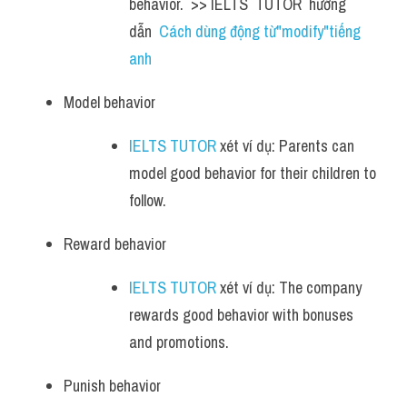
behavior.  >> IELTS  TUTOR  hướng  
dẫn  
Cách dùng động từ"modify"tiếng 
anh
Model behavior 
IELTS TUTOR
 xét ví dụ: Parents can 
model good behavior for their children to 
follow.
Reward behavior 
IELTS TUTOR
 xét ví dụ: The company 
rewards good behavior with bonuses 
and promotions.
Punish behavior 