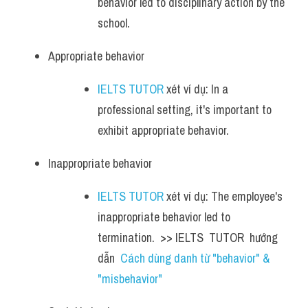
behavior led to disciplinary action by the 
school.
Appropriate behavior 
IELTS TUTOR
 xét ví dụ: In a 
professional setting, it's important to 
exhibit appropriate behavior.
Inappropriate behavior 
IELTS TUTOR
 xét ví dụ: The employee's 
inappropriate behavior led to 
termination.  >> IELTS  TUTOR  hướng  
dẫn  
Cách dùng danh từ "behavior" & 
"misbehavior"