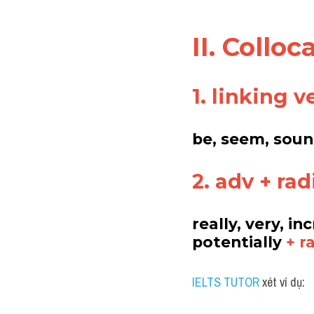
II. Colloc
1. linking v
be, seem, sou
2. adv + rad
really, very, in
potentially
 + r
IELTS TUTOR
 xét ví dụ: