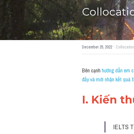
Collocatio
·
December 25, 2022
Collocatio
Bên cạnh 
hướng dẫn em cá
đấy và mới nhận kết quả t
I. Kiến t
IELTS T