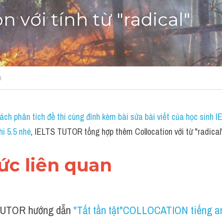
n với tính từ "radical"
n
ch phân tích đề thi cùng đính kèm bài sửa bài viết của học sinh 
hi 5.5 nhé
, IELTS TUTOR tổng hợp thêm Collocation với từ "radical
hức liên quan 
UTOR hướng dẫn 
"Tất tần tật"COLLOCATION tiếng a