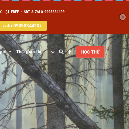
get
Thời gian thi
…
HỌC THỬ