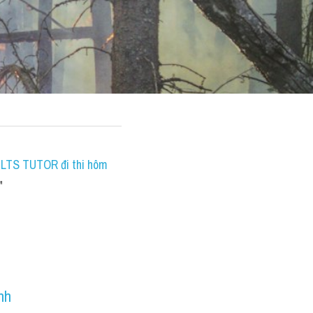
IELTS TUTOR đi thi hôm 
"
nh 