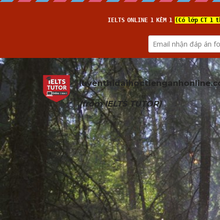
luyenthidaihoctienganhonline
.
(from 
IELTS TUTOR
)