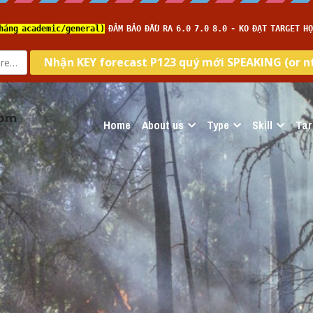
com
Home
About us
Type
Skill
Tar