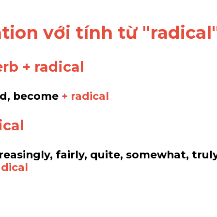
ation với tính từ "radical
erb + radical
nd, become 
+ radical
ical
creasingly, fairly, quite, somewhat, truly
adical 