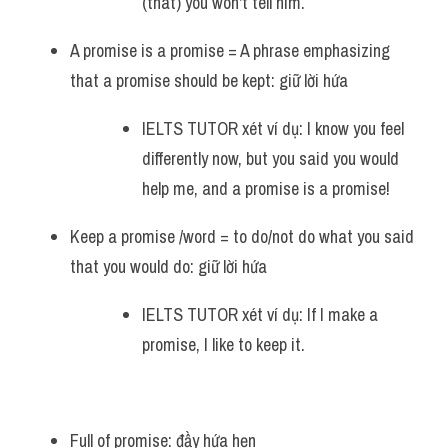
(that) you won't tell him.
Vocabulary
A promise is a promise = A phrase emphasizing 
that a promise should be kept: giữ lời hứa
IELTS TUTOR xét ví dụ: I know you feel 
differently now, but you said you would 
help me, and a promise is a promise!
Keep a promise /word = to do/not do what you said 
that you would do: giữ lời hứa
IELTS TUTOR xét ví dụ: If I make a 
promise, I like to keep it.
Full of promise: đầy hứa hẹn