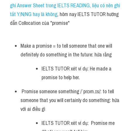
Idiom
ghi Answer Sheet trong IELTS READING, liệu có nên ghi 
tắt Y/N/NG hay là không
, hôm nay IELTS TUTOR hướng 
Grammar
dẫn Collocation của "promise"
Collocation
Word form
Make a promise = to tell someone that one will 
definitely do something in the future: hứa rằng
Cách dùng từ
IELTS TUTOR xét ví dụ: He made a 
Phân biệt từ
promise to help her.
Đề thi thật Task 2
 Promise someone something /ˈprɒm.ɪs/: to tell 
Speaking
someone that you will certainly do something: hứa 
với ai điều gì
Writing
IELTS TUTOR xét ví dụ:  Promise me 
Reading