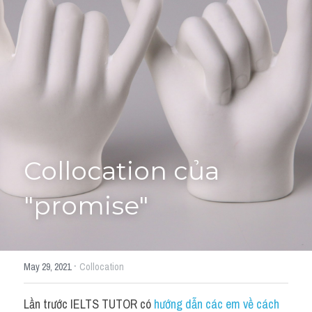
Giải đề thi từng câu
Lời khuyên
HỌC THỬ
Giải đề thi
Academic words
Phrase
Collocation của 
Phrasal Verb
"promise"
Idioms đồng nghĩa
Idioms trái nghĩa
·
May 29, 2021
Collocation
Antonym
Lần trước IELTS TUTOR có 
hướng dẫn các em về cách 