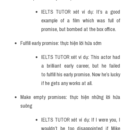
IELTS TUTOR xét ví dụ: It’s a good 
example of a film which was full of 
promise, but bombed at the box office.
Fulfill early promise: thực hiện lời hứa sớm
IELTS TUTOR xét ví dụ: This actor had 
a brilliant early career, but he failed 
to fulfill his early promise. Now he’s lucky 
if he gets any works at all.
Make empty promises: thực hiện những lời hứa 
suông
IELTS TUTOR xét ví dụ: If I were you, I 
wouldn’t be too disappointed if Mike 