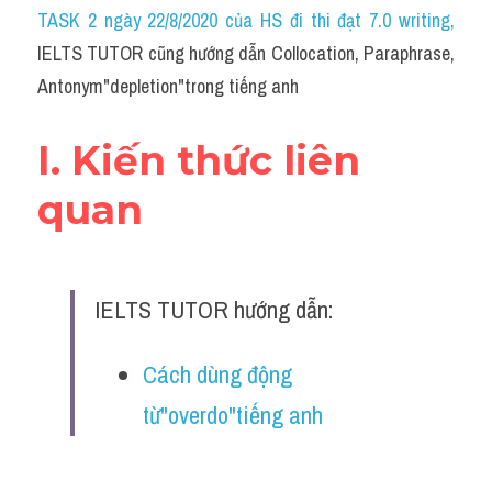
Idiom
TASK 2 ngày 22/8/2020 của HS đi thi đạt 7.0 writing
,
IELTS TUTOR cũng hướng dẫn Collocation, Paraphrase, 
Grammar
Antonym"depletion"trong tiếng anh
Collocation
I. Kiến thức liên 
Word form
quan
Cách dùng từ
Phân biệt từ
IELTS TUTOR hướng dẫn:
Đề thi thật Task 2
Speaking
Cách dùng động 
từ"overdo"tiếng anh
Writing
Reading