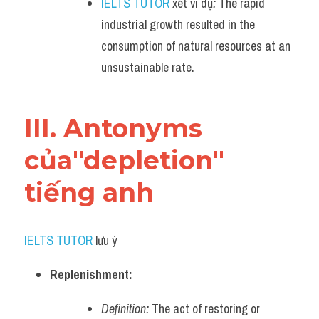
IELTS TUTOR
 xét ví dụ
:
 The rapid 
industrial growth resulted in the 
consumption of natural resources at an 
unsustainable rate.
III. Antonyms 
của"depletion" 
tiếng anh
IELTS TUTOR
 lưu ý​
Replenishment:
Definition:
 The act of restoring or 