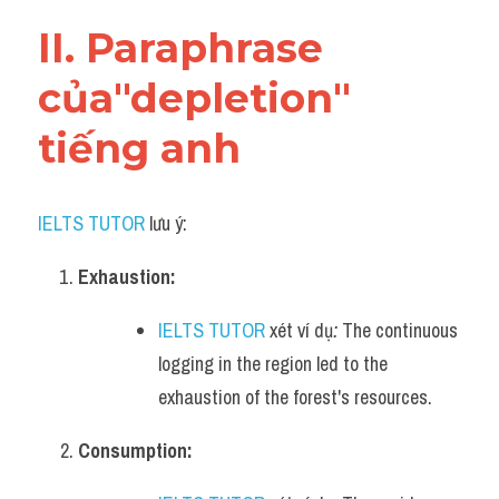
Vocabulary
II. Paraphrase 
của"depletion" 
tiếng anh
IELTS TUTOR
 lưu ý:​
Exhaustion:
IELTS TUTOR
 xét ví dụ
:
 The continuous 
logging in the region led to the 
exhaustion of the forest's resources.
Consumption: