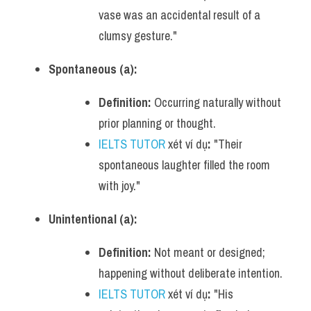
vase was an accidental result of a 
clumsy gesture."
Spontaneous (a):
Definition:
 Occurring naturally without 
prior planning or thought.
IELTS TUTOR
 xét ví dụ
:
 "Their 
spontaneous laughter filled the room 
with joy."
Unintentional (a):
Definition:
 Not meant or designed; 
happening without deliberate intention.
IELTS TUTOR
 xét ví dụ
:
 "His 