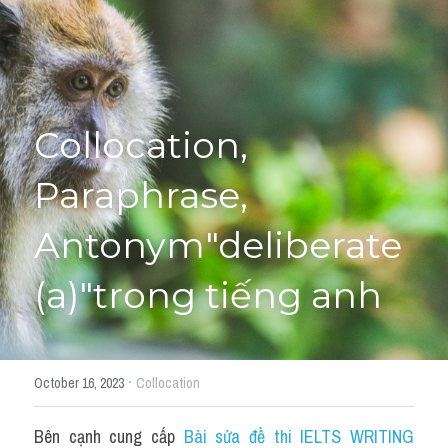
Giải đề thi từng câu
Lời khuyên
HỌC THỬ
Giải đề thi
Collocation, 
Academic words
Paraphrase, 
Phrase
Antonym"deliberate 
Phrasal Verb
(a)"trong tiếng anh
Idioms đồng nghĩa
Idioms trái nghĩa
·
October 16, 2023
Collocation
Antonym
Bên cạnh cung cấp 
Bài sửa đề thi IELTS WRITING 