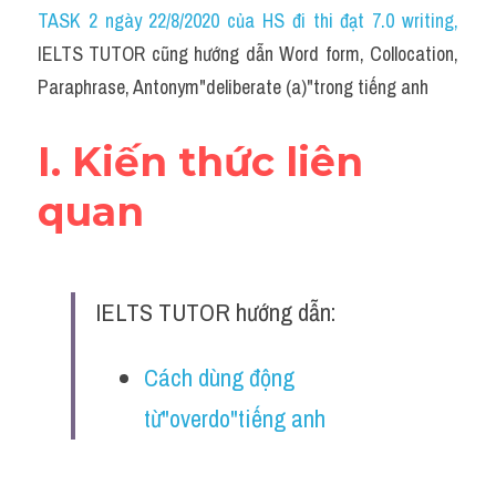
Idiom
TASK 2 ngày 22/8/2020 của HS đi thi đạt 7.0 writing
,
IELTS TUTOR cũng hướng dẫn Word form, Collocation, 
Grammar
Paraphrase, Antonym"deliberate (a)"trong tiếng anh
Collocation
I. Kiến thức liên 
Word form
quan
Cách dùng từ
Phân biệt từ
IELTS TUTOR hướng dẫn:
Đề thi thật Task 2
Speaking
Cách dùng động 
từ"overdo"tiếng anh
Writing
Reading