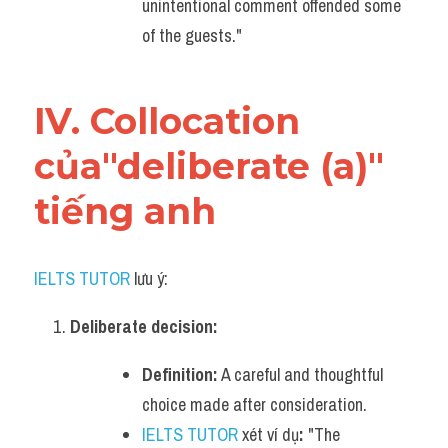
unintentional comment offended some 
of the guests."
IV. Collocation 
của"deliberate (a)" 
tiếng anh
IELTS TUTOR
 lưu ý:
Deliberate decision:
Definition:
 A careful and thoughtful 
choice made after consideration.
IELTS TUTOR
 xét ví dụ
:
 "The 