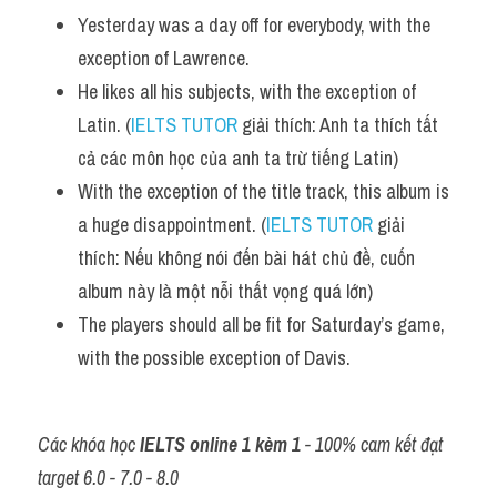
Vocabulary
Yesterday was a day off for everybody, with the 
exception of Lawrence.
He likes all his subjects, with the exception of 
Latin. (
IELTS TUTOR
 giải thích: Anh ta thích tất 
cả các môn học của anh ta trừ tiếng Latin)
With the exception of the title track, this album is 
a huge disappointment. (
IELTS TUTOR
 giải 
thích: Nếu không nói đến bài hát chủ đề, cuốn 
album này là một nỗi thất vọng quá lớn)
The players should all be fit for Saturday’s game, 
with the possible exception of Davis.
Các khóa học 
IELTS online 1 kèm 1
 - 100% cam kết đạt 
target 6.0 - 7.0 - 8.0