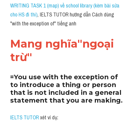
Idiom
WRITING TASK 1 (map) về school library (kèm bài sửa 
cho HS đi thi)
, IELTS TUTOR hướng dẫn Cách dùng 
Grammar
"with the exception of" tiếng anh
Collocation
Mang nghĩa"ngoại 
Word form
trừ"
Cách dùng từ
Phân biệt từ
=You use with the exception of 
to introduce a thing or person 
Đề thi thật Task 2
that is not included in a general 
Speaking
statement that you are making.
Writing
IELTS TUTOR
 xét ví dụ:
Reading