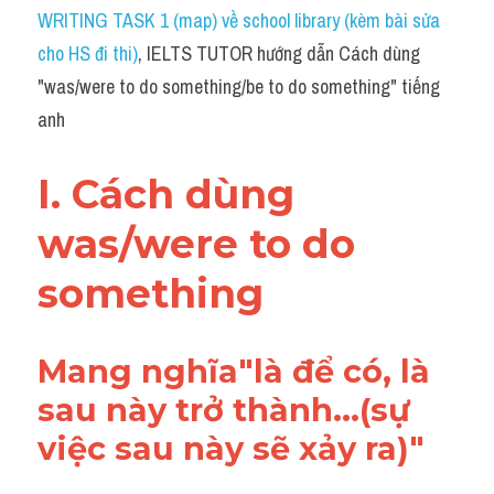
Idiom
WRITING TASK 1 (map) về school library (kèm bài sửa 
cho HS đi thi)
, IELTS TUTOR hướng dẫn Cách dùng 
Grammar
"was/were to do something/be to do something" tiếng 
Collocation
anh
Word form
I. Cách dùng 
Cách dùng từ
was/were to do 
Phân biệt từ
something
Đề thi thật Task 2
Speaking
Mang nghĩa"là để có, là 
sau này trở thành...(sự 
Writing
việc sau này sẽ xảy ra)"
Reading