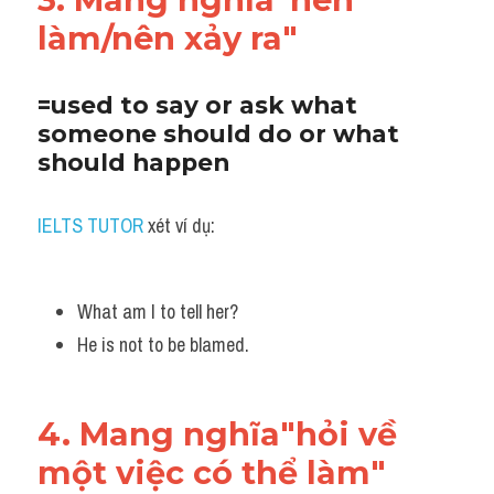
làm/nên xảy ra"
=used to say or ask what 
someone should do or what 
should happen
IELTS TUTOR
 xét ví dụ:
What am I to tell her? 
He is not to be blamed.
4. Mang nghĩa"hỏi về 
một việc có thể làm"