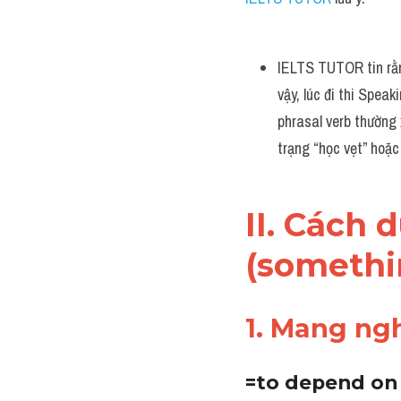
IELTS TUTOR tin rằng
vậy, lúc đi thi Spea
phrasal verb thường 
trạng “học vẹt” hoặ
II. Cách 
(somethi
1. Mang ng
=to depend o