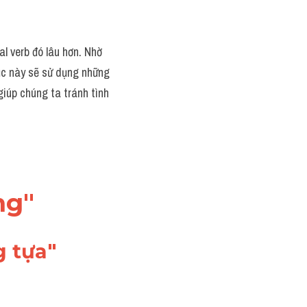
l verb đó lâu hơn. Nhờ 
ục này sẽ sử dụng những 
iúp chúng ta tránh tình 
ng"
g tựa"