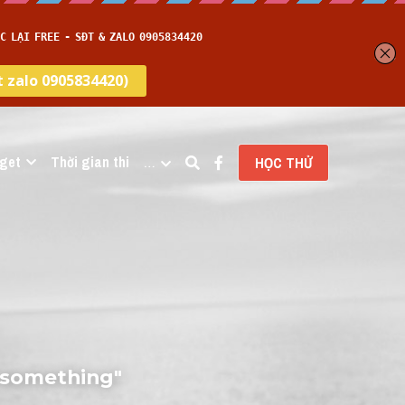
get
Thời gian thi
…
HỌC THỬ
 something" 