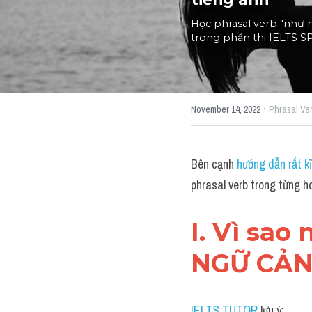
Học phrasal verb "như 
trong phần thi IELTS 
·
November 14, 2022
Phrasal Ve
Bên cạnh 
hướng dẫn rất 
phrasal verb trong từng 
I. Vì sa
NGỮ CẢN
IELTS TUTOR
 lưu ý: