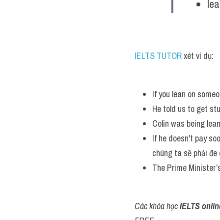
le
IELTS TUTOR
 xét ví dụ:
If you lean on someo
He told us to get stu
Colin was being lean
If he doesn't pay soon
chúng ta sẽ phải đe
The Prime Minister’s
Các khóa học 
IELTS onlin