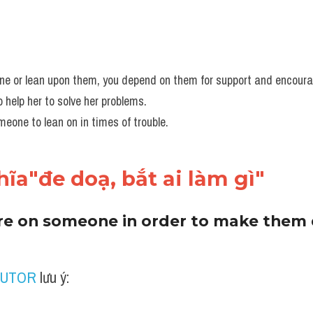
one or lean upon them, you depend on them for support and encour
 help her to solve her problems.
one to lean on in times of trouble.
ĩa"đe doạ, bắt ai làm gì"
ure on someone in order to make them
TUTOR
 lưu ý: