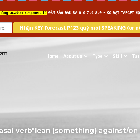
com
Home
About us
Type
Skill
Tar
sal verb"lean (something) against/on