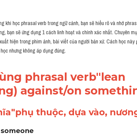
 khi học phrasal verb trong ngữ cảnh, bạn sẽ hiểu rõ và nhớ phrasa
king, bạn sẽ ứng dụng 1 cách linh hoạt và chính xác nhất. Chuyên m
xuất hiện trong phim ảnh, bài viết của người bản xứ. Cách học này g
c học nhưng không áp dụng đúng. 
dùng phrasal verb"lean 
ng) against/on somethi
hĩa"phụ thuộc, dựa vào, nươn
n someone