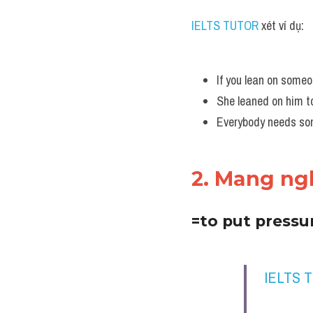
IELTS TUTOR
 xét ví dụ:
If you lean on some
She leaned on him to
Everybody needs some
2. Mang ngh
​=to put press
IELTS 