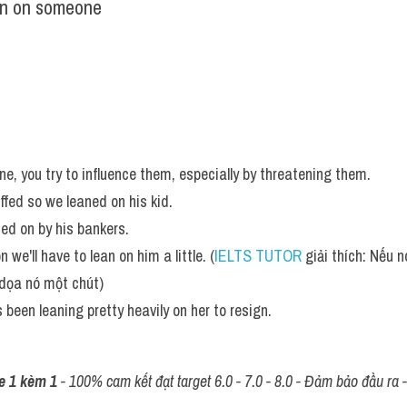
an on someone
ne, you try to influence them, especially by threatening them. 
ffed so we leaned on his kid. 
ed on by his bankers.
 we'll have to lean on him a little. (
IELTS TUTOR
 giải thích: Nếu n
 dọa nó một chút)
 been leaning pretty heavily on her to resign.
e 1 kèm 1
 - 100% cam kết đạt target 6.0 - 7.0 - 8.0 - Đảm bảo đầu ra - 