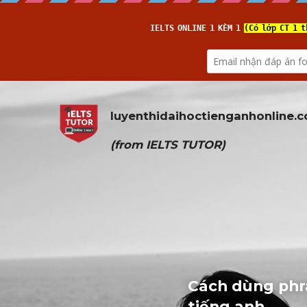
luyenthidaihoctienganhonline
.
(from 
IELTS TUTOR
)
Cách dùng phra
tiếng anh