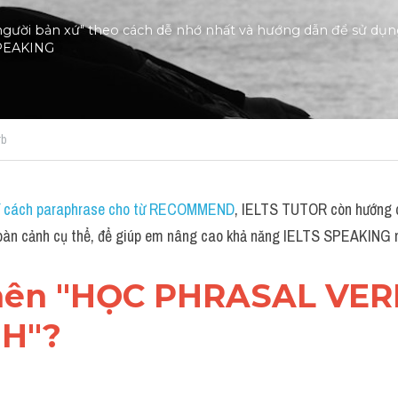
người bản xứ" theo cách dễ nhớ nhất và hướng dẫn để sử dụng
SPEAKING
rb
kĩ cách paraphrase cho từ RECOMMEND
, IELTS TUTOR còn hướng 
hoàn cảnh cụ thể, để giúp em nâng cao khả năng IELTS SPEAKING 
o nên "HỌC PHRASAL VE
H"?