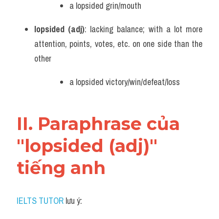
a lopsided grin/mouth
Vocabulary
lopsided (adj)
: lacking balance; with a lot more 
attention, points, votes, etc. on one side than the 
other
a lopsided victory/win/defeat/loss
II. Paraphrase của 
"lopsided (adj)" 
tiếng anh
IELTS TUTOR
 lưu ý: