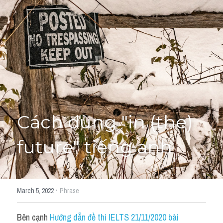
Giải đề thi từng câu
Lời khuyên
HỌC THỬ
Giải đề thi
Academic words
Phrase
Cách dùng "in (the) 
Phrasal Verb
future" tiếng anh
Idioms đồng nghĩa
Idioms trái nghĩa
·
March 5, 2022
Phrase
Antonym
Bên cạnh 
Hướng dẫn đề thi IELTS 21/11/2020 bài 