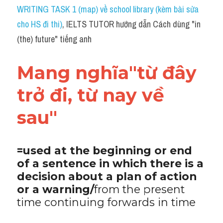
Idiom
WRITING TASK 1 (map) về school library (kèm bài sửa 
cho HS đi thi)
, IELTS TUTOR hướng dẫn Cách dùng "in 
Grammar
(the) future" tiếng anh
Collocation
Mang nghĩa"từ đây 
Word form
trở đi, từ nay về 
Cách dùng từ
sau"
Phân biệt từ
Đề thi thật Task 2
=used at the beginning or end 
of a sentence in which there is a 
Speaking
decision about a plan of action 
Writing
or a warning/
from the present 
time continuing forwards in time
Reading