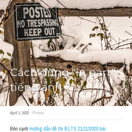
Giải đề thi từng câu
Lời khuyên
HỌC THỬ
Giải đề thi
Academic words
Phrase
Cách dùng "in part" 
Phrasal Verb
tiếng anh
Idioms đồng nghĩa
Idioms trái nghĩa
·
April 1, 2022
Phrase
Antonym
Bên cạnh 
Hướng dẫn đề thi IELTS 21/11/2020 bài 