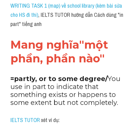
Idiom
WRITING TASK 1 (map) về school library (kèm bài sửa 
cho HS đi thi)
, IELTS TUTOR hướng dẫn Cách dùng "in 
Grammar
part" tiếng anh
Collocation
Mang nghĩa"một 
Word form
phần, phần nào"
Cách dùng từ
Phân biệt từ
=partly, or to some degree/
You 
use in part to indicate that 
Đề thi thật Task 2
something exists or happens to 
Speaking
some extent but not completely.
Writing
IELTS TUTOR
 xét ví dụ:
Reading