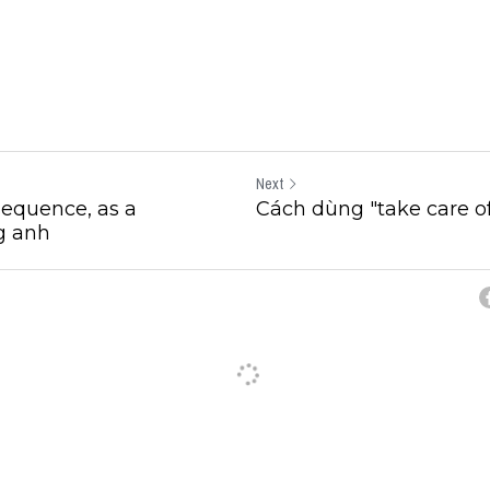
Next
equence, as a
Cách dùng "take care of
g anh