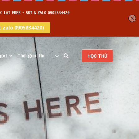
get
Thời gian thi
…
HỌC THỬ