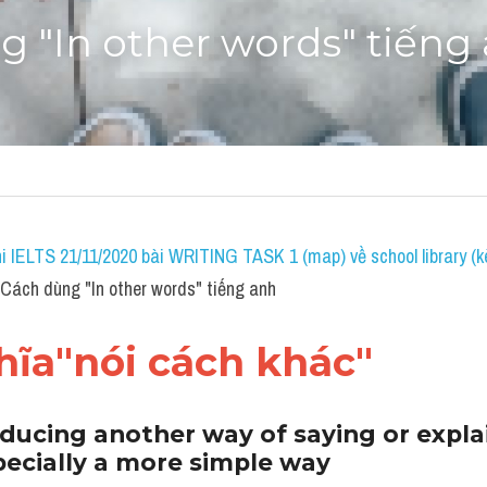
 "In other words" tiếng
i IELTS 21/11/2020 bài WRITING TASK 1 (map) về school library (k
ách dùng "In other words" tiếng anh
ĩa"nói cách khác"
oducing another way of saying or explai
ecially a more simple way