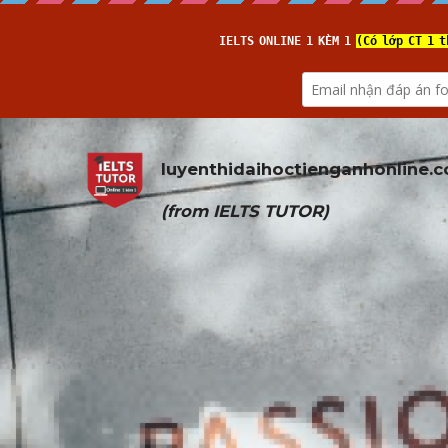
luyenthidaihoctienganhonline
.
(from 
IELTS TUTOR
)