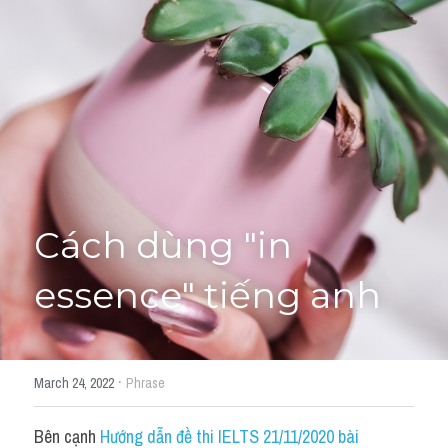
Giải đề thi từng câu
Lời khuyên
HỌC THỬ
Giải đề thi
Academic words
Phrase
Cách dùng "in 
Phrasal Verb
essence" tiếng anh
Idioms đồng nghĩa
Idioms trái nghĩa
·
March 24, 2022
Phrase
Antonym
Bên cạnh 
Hướng dẫn đề thi IELTS 21/11/2020 bài 