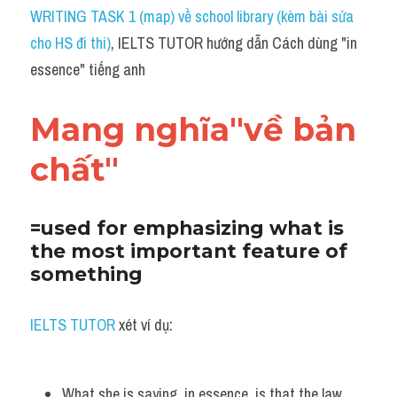
Idiom
WRITING TASK 1 (map) về school library (kèm bài sửa 
cho HS đi thi)
, IELTS TUTOR hướng dẫn Cách dùng "in 
Grammar
essence" tiếng anh
Collocation
Mang nghĩa"về bản 
Word form
chất"
Cách dùng từ
Phân biệt từ
=used for emphasizing what is 
the most important feature of 
Đề thi thật Task 2
something
Speaking
IELTS TUTOR
 xét ví dụ:
Writing
Reading
What she is saying, in essence, is that the law 