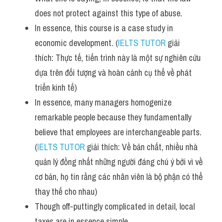
Vocabulary
does not protect against this type of abuse.
In essence, this course is a case study in 
economic development. (
IELTS TUTOR
 giải 
thích: Thực tế, tiến trình này là một sự nghiên cứu 
dựa trên đối tượng và hoàn cảnh cụ thể về phát 
triển kinh tế)
In essence, many managers homogenize 
remarkable people because they fundamentally 
believe that employees are interchangeable parts. 
(
IELTS TUTOR
 giải thích: Về bản chất, nhiều nhà 
quản lý đồng nhất những người đáng chú ý bởi vì về 
cơ bản, họ tin rằng các nhân viên là bộ phận có thể 
thay thế cho nhau)
Though off-puttingly complicated in detail, local 
taxes are in essence simple.