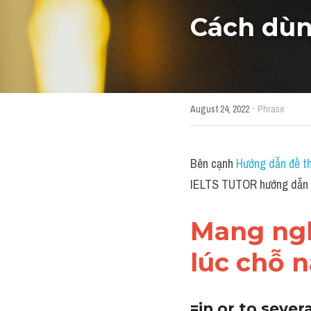
Cách dùn
·
August 24, 2022
Phrase
Bên cạnh 
Hướng dẫn đề th
IELTS TUTOR hướng dẫn C
Mang ngh
lúc chỗ n
=in or to sever