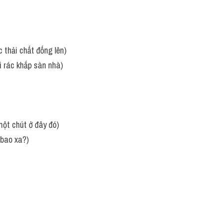
ác thải chất đống lên)
ải rác khắp sàn nhà)
một chút ở đây đó) 
 bao xa?)