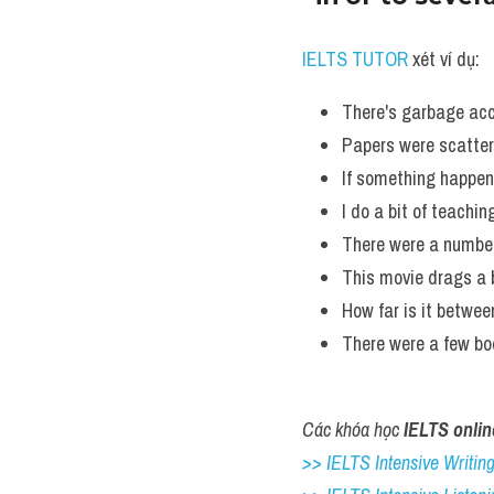
IELTS TUTOR
 xét ví dụ:
There's garbage acc
Papers were scattere
If something happens
I do a bit of teachi
There were a number 
This movie drags a b
How far is it betwee
There were a few bo
Các khóa học 
IELTS onlin
>> IELTS Intensive Writing 