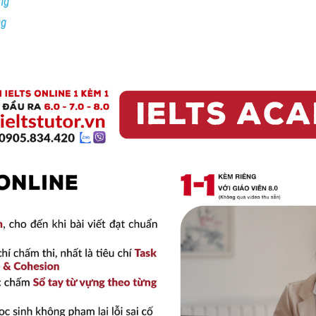
ng
ng