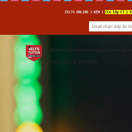
luyenthidaihoctienganhonline
.
(from 
IELTS TUTOR
)