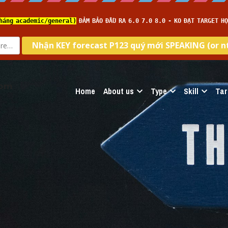
com
Home
About us
Type
Skill
Tar