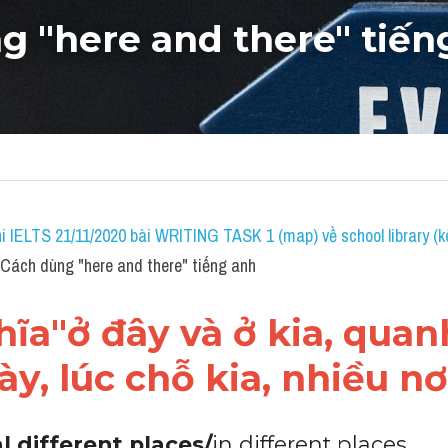
g "
here and there
" tiế
i IELTS 21/11/2020 bài WRITING TASK 1 (map) về school library (k
ách dùng "here and there" tiếng anh
ĩa"ở đây và ở kia, quan
ày, lúc chỗ kia, nhiều nơ
al different places/
in different places