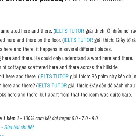
umulated here and there. (
IELTS TUTOR
 giải thích: Ở nhiều nơi r
d here and there on the floor. (
IELTS TUTOR
 giải thích: Giấy tờ r
 here and there, it happens in several different places. 
ng here and there. He could only understand a word here and there.
of cottages scattered here and there across the hillside.
it here and there. (
IELTS TUTOR
 giải thích: Bộ phim này kéo dài 
n here and there? (
IELTS TUTOR
 giải thích: Đây đến đó cách nhau
oks here and there, but apart from that the room was quite bare.
e 1 kèm 1
 - 100% cam kết đạt target 6.0 - 7.0 - 8.0
- Sửa bài chi tiết