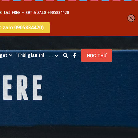
get
Thời gian thi
…
HỌC THỬ