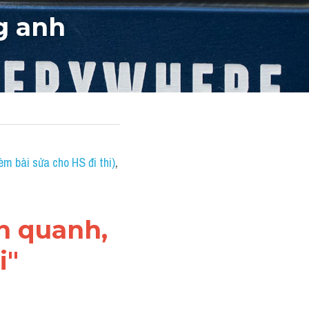
ng anh
èm bài sửa cho HS đi thi)
, 
h quanh, 
i"