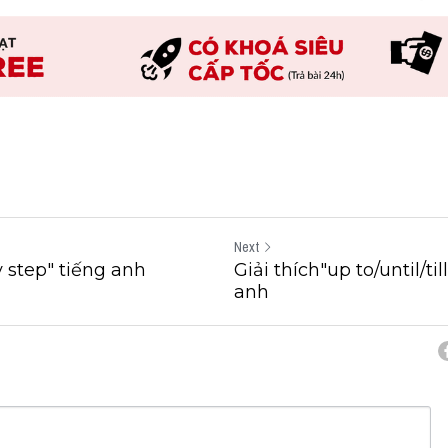
Next
 step" tiếng anh
Giải thích"up to​/​until​/​
anh