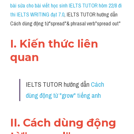
Idiom
bài sửa cho bài viết học sinh IELTS TUTOR hôm 22/8 đi 
thi IELTS WRITING đạt 7.0
, IELTS TUTOR hướng dẫn 
Grammar
Cách dùng động từ"spread"& phrasal verb"spread out"
Collocation
I. Kiến thức liên 
Word form
quan 
Cách dùng từ
Phân biệt từ
IELTS TUTOR hướng dẫn 
Cách 
Đề thi thật Task 2
dùng động từ "grow" tiếng anh
Speaking
Writing
II. Cách dùng động 
Reading