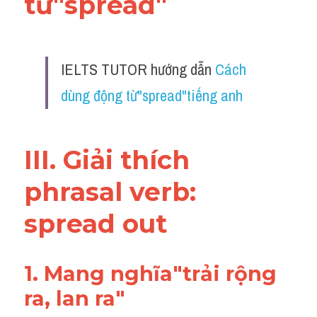
từ"spread"
Vocabulary
IELTS TUTOR hướng dẫn 
Cách 
dùng động từ"spread"tiếng anh
III. Giải thích 
phrasal verb: 
spread out
1. Mang nghĩa"trải rộng 
ra, lan ra"