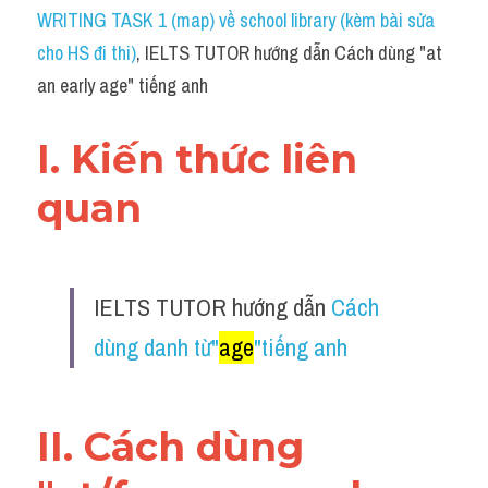
Idiom
WRITING TASK 1 (map) về school library (kèm bài sửa 
cho HS đi thi)
, IELTS TUTOR hướng dẫn Cách dùng "at 
Grammar
an early age" tiếng anh
Collocation
I. Kiến thức liên 
Word form
quan 
Cách dùng từ
Phân biệt từ
IELTS TUTOR hướng dẫn 
Cách 
Đề thi thật Task 2
dùng danh từ"
age
"tiếng anh
Speaking
Writing
II. Cách dùng 
Reading