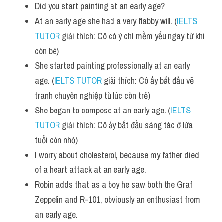
Did you start painting at an early age? 
At an early age she had a very flabby will. (
IELTS 
TUTOR
 giải thích: Cô có ý chí mềm yếu ngay từ khi 
còn bé)
She started painting professionally at an early 
age. (
IELTS TUTOR
 giải thích: Cô ấy bắt đầu vẽ 
tranh chuyên nghiệp từ lúc còn trẻ)
She began to compose at an early age. (
IELTS 
TUTOR
 giải thích: Cô ấy bắt đầu sáng tác ở lứa 
tuổi còn nhỏ)
I worry about cholesterol, because my father died 
of a heart attack at an early age. 
Robin adds that as a boy he saw both the Graf 
Zeppelin and R-101, obviously an enthusiast from 
an early age. 