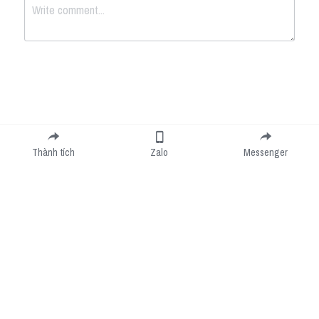
Submit
Cancel
Thành tích
Zalo
Messenger
Cookie Use
We use cookies to improve browsing experience, security, and data collection. By