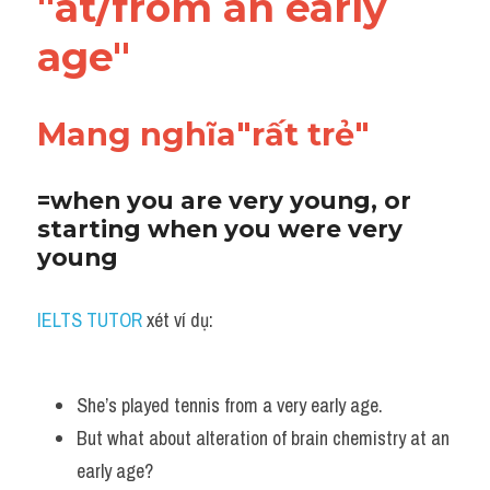
"at/from an early 
Vocabulary
age"
Mang nghĩa"rất trẻ"
=when you are very young, or 
starting when you were very 
young
IELTS TUTOR
 xét ví dụ:
She’s played tennis from a very early age.
But what about alteration of brain chemistry at an 
early age?