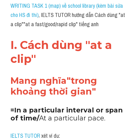
Idiom
WRITING TASK 1 (map) về school library (kèm bài sửa 
cho HS đi thi)
, IELTS TUTOR hướng dẫn Cách dùng "at 
Grammar
a clip""at a fast​/​good/rapid clip" tiếng anh
Collocation
I. Cách dùng "at a 
Word form
clip"
Cách dùng từ
Phân biệt từ
Mang nghĩa"trong 
Đề thi thật Task 2
khoảng thời gian"
Speaking
=In a particular interval or span 
Writing
of time/
At a particular pace.
Reading
IELTS TUTOR
 xét ví dụ: