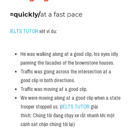
=quickly/
at a fast pace
IELTS TUTOR
 xét ví dụ:
He was walking along at a good clip, his eyes idly 
panning the facades of the brownstone houses.
Traffic was going across the intersection at a 
good clip in both directions.
Traffic was moving at a good clip.
We were moving along at a good clip when a state 
trooper stopped us. (
IELTS TUTOR
 giải 
thích: Chúng tôi đang chạy xe rất nhanh khi một 
cảnh sát chặn chúng tôi lại)