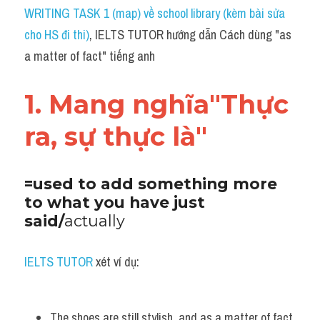
Idiom
WRITING TASK 1 (map) về school library (kèm bài sửa 
cho HS đi thi)
, IELTS TUTOR hướng dẫn Cách dùng "as 
Grammar
a matter of fact" tiếng anh
Collocation
1. Mang nghĩa"Thực 
Word form
ra, sự thực là"
Cách dùng từ
Phân biệt từ
=used to add something more 
to what you have just 
Đề thi thật Task 2
said/
actually
Speaking
IELTS TUTOR
 xét ví dụ:
Writing
Reading
The shoes are still stylish, and as a matter of fact 