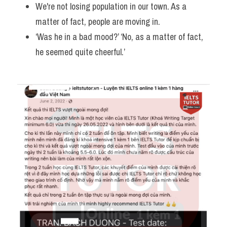
We're not losing population in our town. As a 
matter of fact, people are moving in.
‘Was he in a bad mood?’ ‘No, as a matter of fact, 
he seemed quite cheerful.’