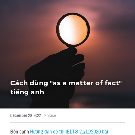
Giải đề thi từng câu
Lời khuyên
HỌC THỬ
Giải đề thi
Academic words
Phrase
Phrasal Verb
Cách dùng "as a matter of fact" 
tiếng anh
Idioms đồng nghĩa
Idioms trái nghĩa
·
December 20, 2022
Phrase
Antonym
Bên cạnh 
Hướng dẫn đề thi IELTS 21/11/2020 bài 