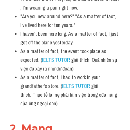
Vocabulary
, I'm wearing a pair right now.
"Are you new around here?" "As a matter of fact, 
I’ve lived here for ten years."
I haven’t been here long. As a matter of fact, I just 
got off the plane yesterday.
As a matter of fact, the event took place as 
expected. (
IELTS TUTOR
 giải thích: Quả nhiên sự 
việc đã xảy ra như dự đoán)
As a matter of fact, I had to work in your 
grandfather's store. (
IELTS TUTOR
 giải 
thích: Thực tế là mẹ phải làm việc trong cửa hàng 
của ông ngoại con)
2. Mang 