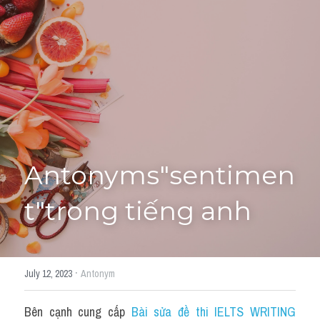
Giải đề thi từng câu
Lời khuyên
HỌC THỬ
Giải đề thi
Academic words
Phrase
Antonyms"sentimen
Phrasal Verb
t"trong tiếng anh
Idioms đồng nghĩa
Idioms trái nghĩa
·
July 12, 2023
Antonym
Antonym
Bên cạnh cung cấp 
Bài sửa đề thi IELTS WRITING 