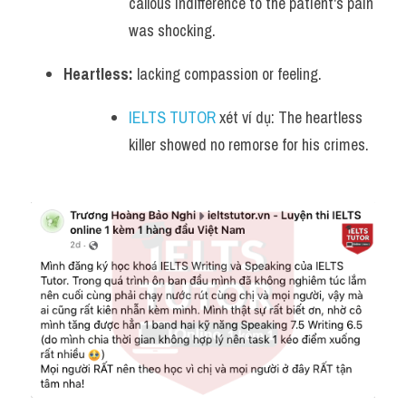
callous indifference to the patient's pain 
was shocking.
Heartless:
 lacking compassion or feeling.
IELTS TUTOR
 xét ví dụ: The heartless 
killer showed no remorse for his crimes.