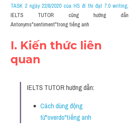
Idiom
TASK 2 ngày 22/8/2020 của HS đi thi đạt 7.0 writing
,
IELTS TUTOR cũng hướng dẫn 
Grammar
Antonyms"sentiment"trong tiếng anh
Collocation
I. Kiến thức liên 
Word form
quan
Cách dùng từ
Phân biệt từ
IELTS TUTOR hướng dẫn:
Đề thi thật Task 2
Speaking
Cách dùng động 
từ"overdo"tiếng anh
Writing
Reading