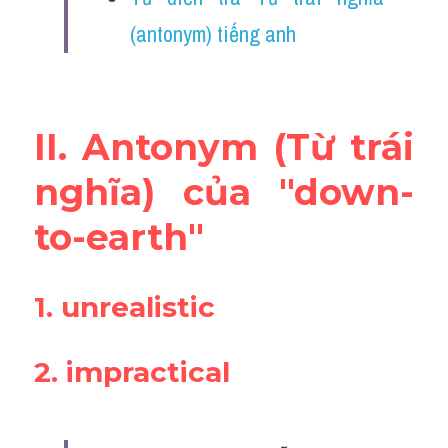
Vocabulary
(antonym) tiếng anh
II. Antonym (Từ trái 
nghĩa) của "
down-
to-earth
"
1. 
unrealistic
2. 
impractical