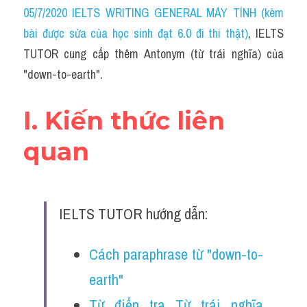
Idiom
05/7/2020 IELTS WRITING GENERAL MÁY TÍNH (kèm 
bài được sửa của học sinh đạt 6.0 đi thi thật)
, IELTS 
Grammar
TUTOR cung cấp thêm Antonym (từ trái nghĩa) của 
Collocation
"down-to-earth".
Word form
I. Kiến thức liên 
Cách dùng từ
quan
Phân biệt từ
Đề thi thật Task 2
IELTS TUTOR hướng dẫn:
Speaking
Cách paraphrase từ "down-to-
Writing
earth"
Reading
Từ điển tra Từ trái nghĩa 