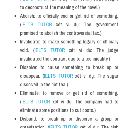
to deconstruct the meaning of the novel.)
Abolish: to officially end or get rid of something. 
(
IELTS TUTOR
 xét ví dụ: The government 
promised to abolish the controversial tax.)
Invalidate: to make something legally or officially 
void. (
IELTS TUTOR
 xét ví dụ: The judge 
invalidated the contract due to a technicality.)
Dissolve: to cause something to break up or 
disappear. (
IELTS TUTOR
 xét ví dụ: The sugar 
dissolved in the hot tea.)
Eliminate: to remove or get rid of something. 
(
IELTS TUTOR
 xét ví dụ: The company had to 
eliminate some positions to cut costs.)
Disband: to break up or disperse a group or 
organization. (
IELTS TUTOR
 xét ví dụ: The club 