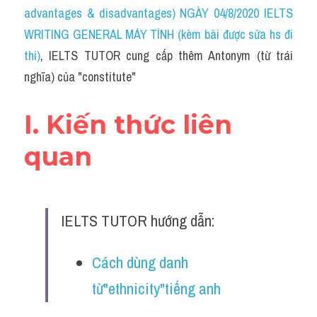
Idiom
advantages & disadvantages) NGÀY 04/8/2020 IELTS 
WRITING GENERAL MÁY TÍNH (kèm bài được sửa hs đi 
Grammar
thi)
, IELTS TUTOR cung cấp thêm Antonym (từ trái 
Collocation
nghĩa) của "constitute"
Word form
I. Kiến thức liên 
Cách dùng từ
quan
Phân biệt từ
Đề thi thật Task 2
IELTS TUTOR hướng dẫn:
Speaking
Cách dùng danh 
Writing
từ"ethnicity"tiếng anh
Reading