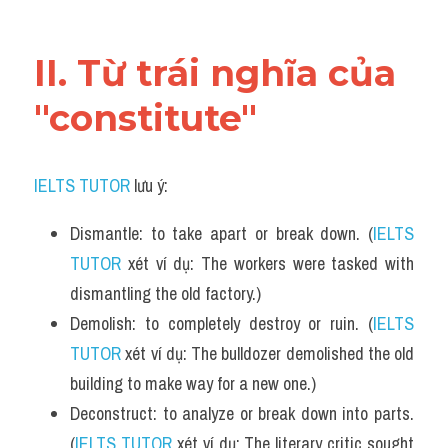
Vocabulary
II. Từ trái nghĩa của 
"constitute"
IELTS TUTOR
 lưu ý:
Dismantle: to take apart or break down. (
IELTS 
TUTOR
 xét ví dụ: The workers were tasked with 
dismantling the old factory.)
Demolish: to completely destroy or ruin. (
IELTS 
TUTOR
 xét ví dụ: The bulldozer demolished the old 
building to make way for a new one.)
Deconstruct: to analyze or break down into parts. 
(
IELTS TUTOR
 xét ví dụ: The literary critic sought 