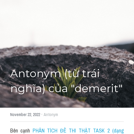
Giải đề thi từng câu
Lời khuyên
HỌC THỬ
Giải đề thi
Academic words
Phrase
Antonym (từ trái 
Phrasal Verb
nghĩa) của "demerit"
Idioms đồng nghĩa
Idioms trái nghĩa
·
November 22, 2022
Antonym
Antonym
Bên cạnh 
PHÂN TÍCH ĐỀ THI THẬT TASK 2 (dạng 