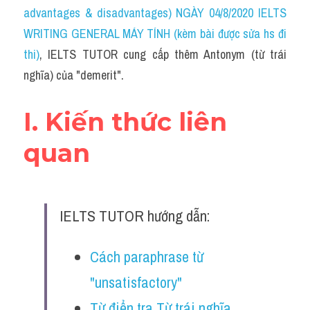
Idiom
advantages & disadvantages) NGÀY 04/8/2020 IELTS 
WRITING GENERAL MÁY TÍNH (kèm bài được sửa hs đi 
Grammar
thi)
, IELTS TUTOR cung cấp thêm Antonym (từ trái 
Collocation
nghĩa) của "demerit".
Word form
I. Kiến thức liên 
Cách dùng từ
quan
Phân biệt từ
Đề thi thật Task 2
IELTS TUTOR hướng dẫn:
Speaking
Cách paraphrase từ 
Writing
"unsatisfactory" 
Reading
Từ điển tra Từ trái nghĩa 