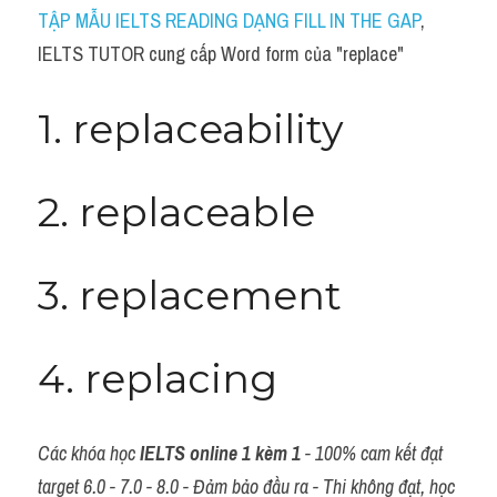
Idiom
TẬP MẪU IELTS READING DẠNG FILL IN THE GAP
, 
IELTS TUTOR cung cấp Word form của "replace"
Grammar
Collocation
1. replaceability
Word form
2. replaceable
Cách dùng từ
Phân biệt từ
3. replacement
Đề thi thật Task 2
Speaking
4. replacing
Writing
Các khóa học 
IELTS online 1 kèm 1
 - 100% cam kết đạt 
Reading
target 6.0 - 7.0 - 8.0 - Đảm bảo đầu ra - Thi không đạt, học 