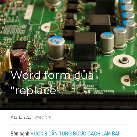
Giải đề thi từng câu
Lời khuyên
HỌC THỬ
Giải đề thi
Academic words
Phrase
Word form của 
Phrasal Verb
"replace"
Idioms đồng nghĩa
Idioms trái nghĩa
·
May 11, 2021
Word form
Antonym
Bên cạnh 
HƯỚNG DẪN TỪNG BƯỚC CÁCH LÀM BÀI 