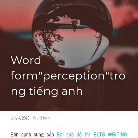
Giải đề thi từng câu
Lời khuyên
HỌC THỬ
Giải đề thi
Academic words
Word 
Phrase
form"perception"tro
Phrasal Verb
ng tiếng anh
Idioms đồng nghĩa
Idioms trái nghĩa
·
July 4, 2023
Word form
Antonym
Bên cạnh cung cấp 
Bài sửa đề thi IELTS WRITING 