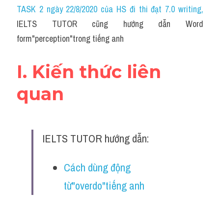
Idiom
TASK 2 ngày 22/8/2020 của HS đi thi đạt 7.0 writing
,
IELTS TUTOR cũng hướng dẫn Word 
Grammar
form"perception"trong tiếng anh
Collocation
I. Kiến thức liên 
Word form
quan
Cách dùng từ
Phân biệt từ
IELTS TUTOR hướng dẫn:
Đề thi thật Task 2
Speaking
Cách dùng động 
từ"overdo"tiếng anh
Writing
Reading