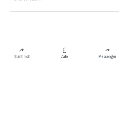
Submit
Cancel
Thành tích
Zalo
Messenger
Cookie Use
We use cookies to improve browsing experience, security, and data collection. By
accepting, you agree to the use of cookies for advertising and analytics. You can change