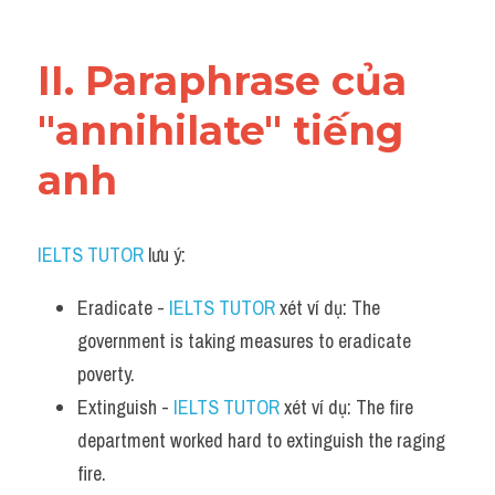
Vocabulary
II. Paraphrase của 
"annihilate" tiếng 
anh
IELTS TUTOR
 lưu ý:
Eradicate - 
IELTS TUTOR
 xét ví dụ: The 
government is taking measures to eradicate 
poverty.
Extinguish - 
IELTS TUTOR
 xét ví dụ: The fire 
department worked hard to extinguish the raging 
fire.