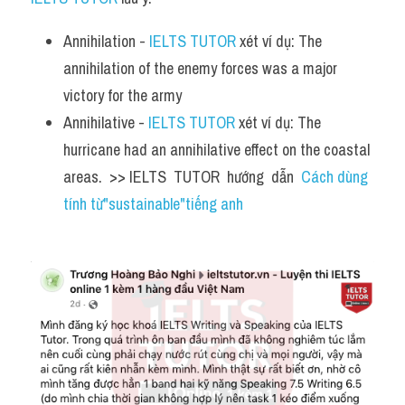
Annihilation - 
IELTS TUTOR
 xét ví dụ: The 
annihilation of the enemy forces was a major 
victory for the army
Annihilative - 
IELTS TUTOR
 xét ví dụ: The 
hurricane had an annihilative effect on the coastal 
areas.  >> IELTS  TUTOR  hướng  dẫn  
Cách dùng 
tính từ"sustainable"tiếng anh