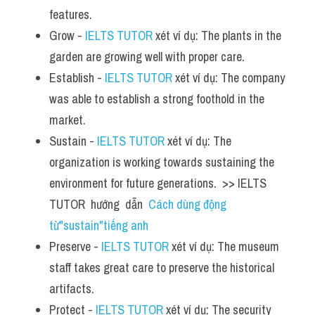
features.
Grow - 
IELTS TUTOR
 xét ví dụ: The plants in the 
garden are growing well with proper care.
Establish - 
IELTS TUTOR
 xét ví dụ: The company 
was able to establish a strong foothold in the 
market.
Sustain - 
IELTS TUTOR
 xét ví dụ: The 
organization is working towards sustaining the 
environment for future generations.  >> IELTS  
TUTOR  hướng  dẫn  
Cách dùng động 
từ"sustain"tiếng anh
Preserve - 
IELTS TUTOR
 xét ví dụ: The museum 
staff takes great care to preserve the historical 
artifacts.
Protect - 
IELTS TUTOR
 xét ví dụ: The security 