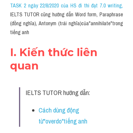
Idiom
TASK 2 ngày 22/8/2020 của HS đi thi đạt 7.0 writing
,
IELTS TUTOR cũng hướng dẫn Word form, Paraphrase 
Grammar
(đồng nghĩa), Antonym (trái nghĩa)của"annihilate"trong 
Collocation
tiếng anh
Word form
I. Kiến thức liên 
Cách dùng từ
quan
Phân biệt từ
Đề thi thật Task 2
IELTS TUTOR hướng dẫn:
Speaking
Cách dùng động 
Writing
từ"overdo"tiếng anh
Reading