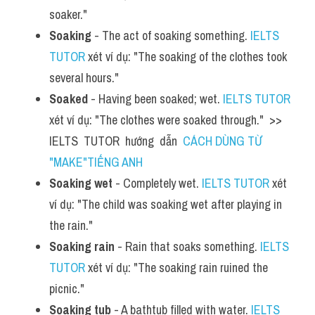
soaker."
Soaking
 - The act of soaking something. 
IELTS 
TUTOR
 xét ví dụ: "The soaking of the clothes took 
several hours."
Soaked
 - Having been soaked; wet. 
IELTS TUTOR
xét ví dụ: "The clothes were soaked through."  >> 
IELTS  TUTOR  hướng  dẫn  
CÁCH DÙNG TỪ 
"MAKE"TIẾNG ANH
Soaking wet
 - Completely wet. 
IELTS TUTOR
 xét 
ví dụ: "The child was soaking wet after playing in 
the rain."
Soaking rain
 - Rain that soaks something. 
IELTS 
TUTOR
 xét ví dụ: "The soaking rain ruined the 
picnic."
Soaking tub
 - A bathtub filled with water. 
IELTS 