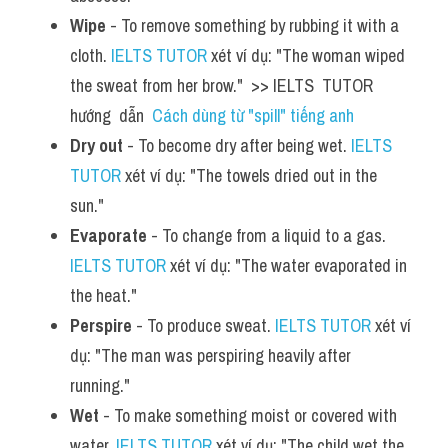
Wipe
 - To remove something by rubbing it with a 
cloth. 
IELTS TUTOR
 xét ví dụ: "The woman wiped 
the sweat from her brow."  >> IELTS  TUTOR  
hướng  dẫn  
Cách dùng từ "spill" tiếng anh
Dry out
 - To become dry after being wet. 
IELTS 
TUTOR
 xét ví dụ: "The towels dried out in the 
sun."
Evaporate
 - To change from a liquid to a gas. 
IELTS TUTOR
 xét ví dụ: "The water evaporated in 
the heat."
Perspire
 - To produce sweat. 
IELTS TUTOR
 xét ví 
dụ: "The man was perspiring heavily after 
running."
Wet
 - To make something moist or covered with 
water. 
IELTS TUTOR
 xét ví dụ: "The child wet the 