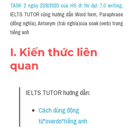
Idiom
TASK 2 ngày 22/8/2020 của HS đi thi đạt 7.0 writing
,
IELTS TUTOR cũng hướng dẫn Word form, Paraphrase 
Grammar
(đồng nghĩa), Antonym (trái nghĩa)của soak (verb) trong 
Collocation
tiếng anh
Word form
I. Kiến thức liên 
Cách dùng từ
quan
Phân biệt từ
Đề thi thật Task 2
IELTS TUTOR hướng dẫn:
Speaking
Cách dùng động 
Writing
từ"overdo"tiếng anh
Reading