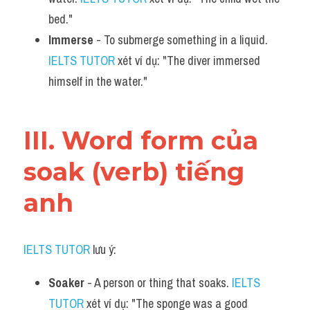
bed."
Immerse
 - To submerge something in a liquid. 
IELTS TUTOR
 xét ví dụ: "The diver immersed 
himself in the water."
III. Word form của 
soak (verb) tiếng 
anh
IELTS TUTOR
 lưu ý:
Soaker
 - A person or thing that soaks. 
IELTS 
TUTOR
 xét ví dụ: "The sponge was a good 