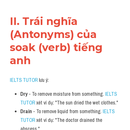
Vocabulary
II. Trái nghĩa 
(Antonyms) của 
soak (verb) tiếng 
anh
IELTS TUTOR
 lưu ý:
Dry
 - To remove moisture from something. 
IELTS 
TUTOR
 xét ví dụ: "The sun dried the wet clothes."
Drain
 - To remove liquid from something. 
IELTS 
TUTOR
 xét ví dụ: "The doctor drained the 
abscess."