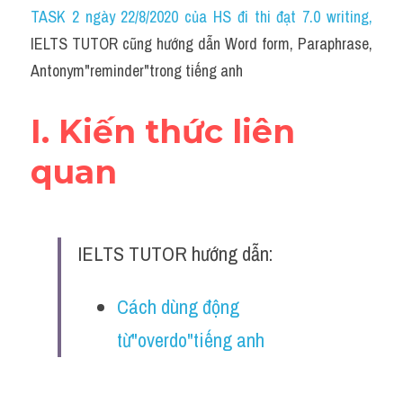
Idiom
TASK 2 ngày 22/8/2020 của HS đi thi đạt 7.0 writing
,
IELTS TUTOR cũng hướng dẫn Word form, Paraphrase, 
Grammar
Antonym"reminder"trong tiếng anh
Collocation
I. Kiến thức liên 
Word form
quan
Cách dùng từ
Phân biệt từ
IELTS TUTOR hướng dẫn:
Đề thi thật Task 2
Speaking
Cách dùng động 
từ"overdo"tiếng anh
Writing
Reading