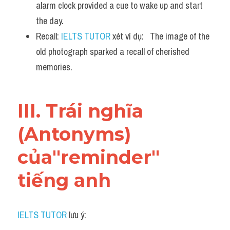
alarm clock provided a cue to wake up and start 
the day.
Recall: 
IELTS TUTOR
 xét ví dụ:   The image of the 
old photograph sparked a recall of cherished 
memories.
III. Trái nghĩa 
(Antonyms) 
của"reminder" 
tiếng anh
IELTS TUTOR
 lưu ý: