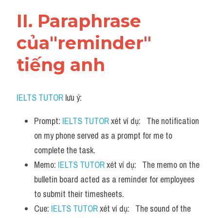
Vocabulary
II. Paraphrase 
của"reminder" 
tiếng anh
IELTS TUTOR
 lưu ý:
Prompt: 
IELTS TUTOR
 xét ví dụ:   The notification 
on my phone served as a prompt for me to 
complete the task.
Memo: 
IELTS TUTOR
 xét ví dụ:   The memo on the 
bulletin board acted as a reminder for employees 
to submit their timesheets.
Cue: 
IELTS TUTOR
 xét ví dụ:   The sound of the 