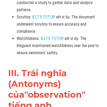
conducted a study to gather data and analyze 
patterns.
Scrutiny: 
IELTS TUTOR
 xét ví dụ: The document 
underwent scrutiny to ensure accuracy and 
compliance.
Watchfulness: 
IELTS TUTOR
 xét ví dụ: The 
lifeguard maintained watchfulness over the pool to 
ensure swimmers' safety.
III. Trái nghĩa 
(Antonyms) 
của"observation" 
tiếng anh