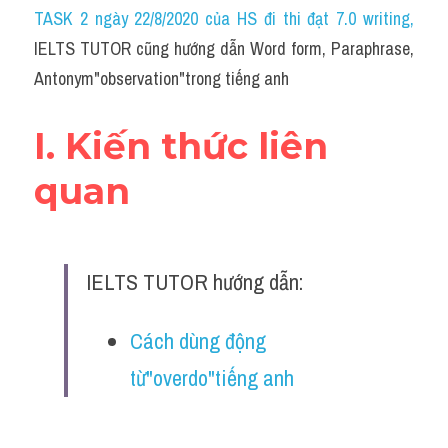
Idiom
TASK 2 ngày 22/8/2020 của HS đi thi đạt 7.0 writing
,
IELTS TUTOR cũng hướng dẫn Word form, Paraphrase, 
Grammar
Antonym"observation"trong tiếng anh
Collocation
I. Kiến thức liên 
Word form
quan
Cách dùng từ
Phân biệt từ
IELTS TUTOR hướng dẫn:
Đề thi thật Task 2
Speaking
Cách dùng động 
từ"overdo"tiếng anh
Writing
Reading