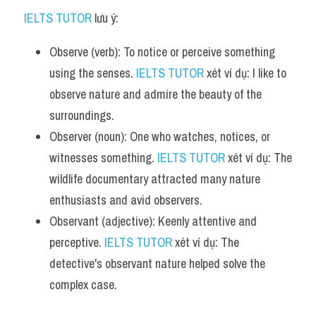
IELTS TUTOR
 lưu ý:
Observe (verb): To notice or perceive something 
using the senses. 
IELTS TUTOR
 xét ví dụ: I like to 
observe nature and admire the beauty of the 
surroundings.
Observer (noun): One who watches, notices, or 
witnesses something. 
IELTS TUTOR
 xét ví dụ: The 
wildlife documentary attracted many nature 
enthusiasts and avid observers.
Observant (adjective): Keenly attentive and 
perceptive. 
IELTS TUTOR
 xét ví dụ: The 
detective's observant nature helped solve the 
complex case.