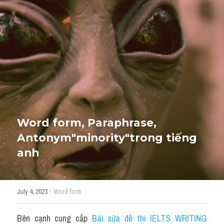
Giải đề thi từng câu
Lời khuyên
HỌC THỬ
Giải đề thi
Academic words
Phrase
Word form, Paraphrase, 
Phrasal Verb
Antonym"
minority
"trong tiếng 
anh
Idioms đồng nghĩa
Idioms trái nghĩa
·
July 4, 2023
Word form
Antonym
Bên cạnh cung cấp 
Bài sửa đề thi IELTS WRITING 