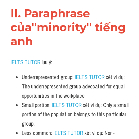
Vocabulary
II. Paraphrase 
của"minority" tiếng 
anh
IELTS TUTOR
 lưu ý:
Underrepresented group: 
IELTS TUTOR
 xét ví dụ: 
The underrepresented group advocated for equal 
opportunities in the workplace.
Small portion: 
IELTS TUTOR
 xét ví dụ: Only a small 
portion of the population belongs to this particular 
group.
Less common: 
IELTS TUTOR
 xét ví dụ: Non-