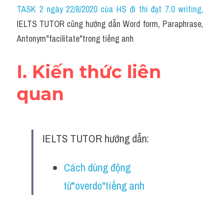
Idiom
TASK 2 ngày 22/8/2020 của HS đi thi đạt 7.0 writing
,
IELTS TUTOR cũng hướng dẫn Word form, Paraphrase, 
Grammar
Antonym"facilitate"trong tiếng anh
Collocation
I. Kiến thức liên 
Word form
quan
Cách dùng từ
Phân biệt từ
IELTS TUTOR hướng dẫn:
Đề thi thật Task 2
Speaking
Cách dùng động 
từ"overdo"tiếng anh
Writing
Reading