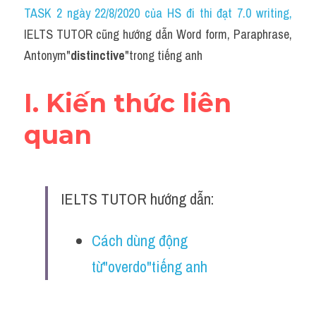
Idiom
TASK 2 ngày 22/8/2020 của HS đi thi đạt 7.0 writing
,
IELTS TUTOR cũng hướng dẫn Word form, Paraphrase, 
Grammar
Antonym"
distinctive
"trong tiếng anh
Collocation
I. Kiến thức liên 
Word form
quan
Cách dùng từ
Phân biệt từ
IELTS TUTOR hướng dẫn:
Đề thi thật Task 2
Speaking
Cách dùng động 
từ"overdo"tiếng anh
Writing
Reading