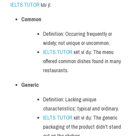
IELTS TUTOR
 lưu ý:
Common
Definition: Occurring frequently or 
widely; not unique or uncommon.
IELTS TUTOR
 xét ví dụ: The menu 
offered common dishes found in many 
restaurants.
Generic
Definition: Lacking unique 
characteristics; typical and ordinary.
IELTS TUTOR
 xét ví dụ: The generic 
packaging of the product didn't stand 
out on the shelves.